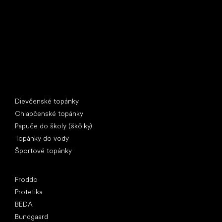
397 01 Písek
IČ: 07715773, DIČ: CZ07715773
Špeciálne kategórie
Dievčenské topánky
Chlapčenské topánky
Papuče do školy (škôlky)
Topánky do vody
Športové topánky
Obľúbené značky
Froddo
Protetika
BEDA
Bundgaard