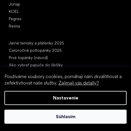
Jonap
KOEL
Pegres
Reima
Články
Jarné tenisky a plátenky 2025
Celoročné poltopánky 2025
Prvé topánky (návod)
Ako vybrať papuče do škôlky
Ako rýchlo rastú deťom nohy?
Používáme soubory cookies, pomáhají nám zkvalitňovat a
Môžete dať deťom barefooty?
zefektivňovat naše služby.
Zajímají vás detaily?
Prirodzený vývoj chodidla od A do Z
15 zaujímavostí o detskej nohe
Nastavenie
Súhlasím