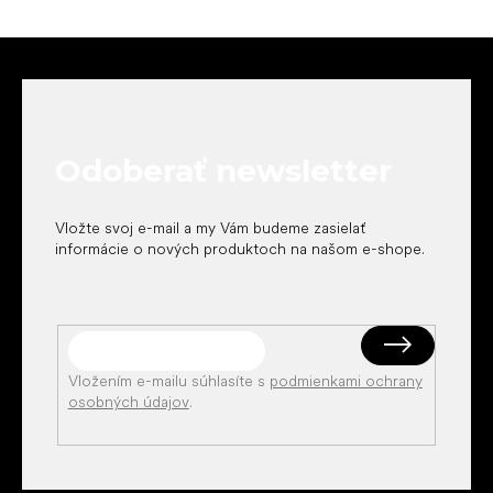
Z
á
p
ä
t
Odoberať newsletter
i
e
Vložte svoj e-mail a my Vám budeme zasielať
informácie o nových produktoch na našom e-shope.
Vložením e-mailu súhlasíte s
podmienkami ochrany
osobných údajov
.