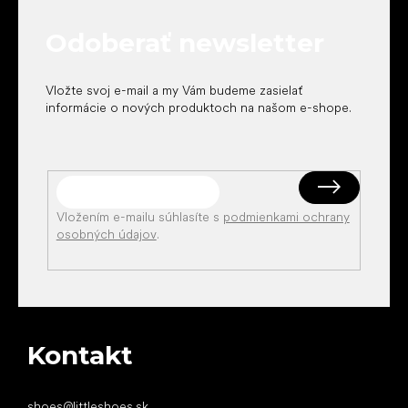
ä
t
Odoberať newsletter
i
e
Vložte svoj e-mail a my Vám budeme zasielať
informácie o nových produktoch na našom e-shope.
Vložením e-mailu súhlasíte s
podmienkami ochrany
osobných údajov
.
Kontakt
shoes
@
littleshoes.sk