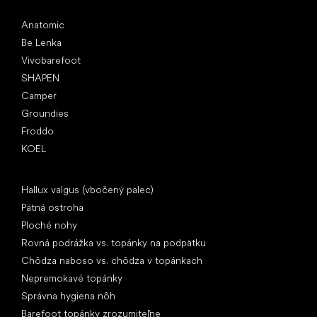
Obľúbené značky
Anatomic
Be Lenka
Vivobarefoot
SHAPEN
Camper
Groundies
Froddo
KOEL
Články
Hallux valgus (vbočený palec)
Pätná ostroha
Ploché nohy
Rovná podrážka vs. topánky na podpätku
Chôdza naboso vs. chôdza v topánkach
Nepremokavé topánky
Správna hygiena nôh
Barefoot topánky zrozumiteľne