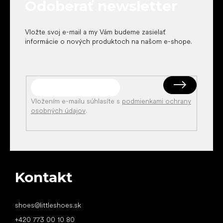
Odoberať newsletter
i
e
Vložte svoj e-mail a my Vám budeme zasielať
informácie o nových produktoch na našom e-shope.
Vložením e-mailu súhlasíte s
podmienkami ochrany
osobných údajov
.
Kontakt
shoes
@
littleshoes.sk
+420 773 00 10 80