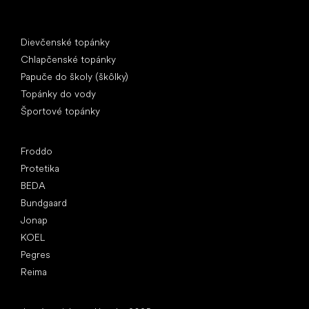
Špeciálne kategórie
Dievčenské topánky
Chlapčenské topánky
Papuče do školy (škôlky)
Topánky do vody
Športové topánky
Obľúbené značky
Froddo
Protetika
BEDA
Bundgaard
Jonap
KOEL
Pegres
Reima
Články