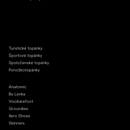
Špeciálne kategórie
Turistické topánky
Športové topánky
Spoločenské topánky
Ponožkotopánky
Obľúbené značky
Anatomic
Be Lenka
Vivobarefoot
Groundies
Xero Shoes
Skinners