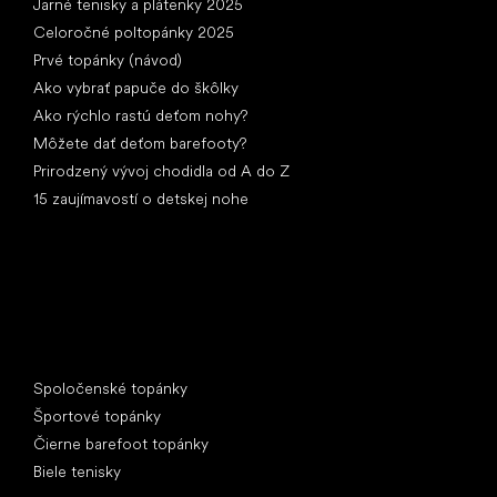
Jarné tenisky a plátenky 2025
Celoročné poltopánky 2025
Prvé topánky (návod)
Ako vybrať papuče do škôlky
Ako rýchlo rastú deťom nohy?
Môžete dať deťom barefooty?
Prirodzený vývoj chodidla od A do Z
15 zaujímavostí o detskej nohe
Špeciálne kategórie
Spoločenské topánky
Športové topánky
Čierne barefoot topánky
Biele tenisky