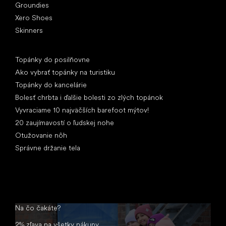
Groundies
Xero Shoes
Skinners
Články
Topánky do posilňovne
Ako vybrať topánky na turistiku
Topánky do kancelárie
Bolesť chrbta i ďalšie bolesti zo zlých topánok
Vyvraciame 10 najväčších barefoot mýtov!
20 zaujímavostí o ľudskej nohe
Otužovanie nôh
Správne držanie tela
Na čo čakáte?
2% zľava na všetky nákupy