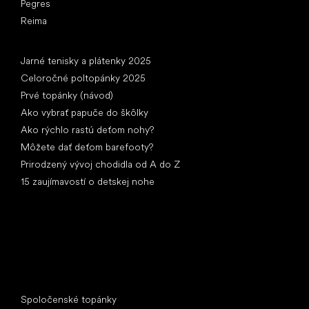
Pegres
Reima
Články
Jarné tenisky a plátenky 2025
Celoročné poltopánky 2025
Prvé topánky (návod)
Ako vybrať papuče do škôlky
Ako rýchlo rastú deťom nohy?
Môžete dať deťom barefooty?
Prirodzený vývoj chodidla od A do Z
15 zaujímavostí o detskej nohe
Špeciálne kategórie
Spoločenské topánky