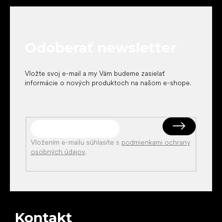
á
p
ä
t
Odoberať newsletter
i
e
Vložte svoj e-mail a my Vám budeme zasielať
informácie o nových produktoch na našom e-shope.
Vložením e-mailu súhlasíte s
podmienkami ochrany
osobných údajov
.
Kontakt