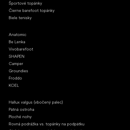
Športové topánky
Čierne barefoot topánky
Biele tenisky
Obľúbené značky
Anatomic
Be Lenka
Vivobarefoot
SHAPEN
Camper
Groundies
Froddo
KOEL
Články
Hallux valgus (vbočený palec)
Pätná ostroha
Ploché nohy
Rovná podrážka vs. topánky na podpätku