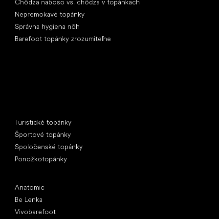
Chôdza naboso vs. chôdza v topánkach
Nepremokavé topánky
Správna hygiena nôh
Barefoot topánky zrozumiteľne
Špeciálne kategórie
Turistické topánky
Športové topánky
Spoločenské topánky
Ponožkotopánky
Obľúbené značky
Anatomic
Be Lenka
Vivobarefoot