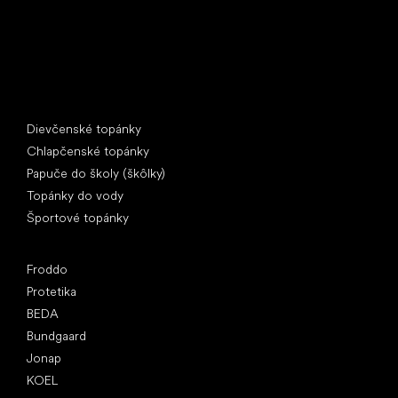
Špeciálne kategórie
Dievčenské topánky
Chlapčenské topánky
Papuče do školy (škôlky)
Topánky do vody
Športové topánky
Obľúbené značky
Froddo
Protetika
BEDA
Bundgaard
Jonap
KOEL