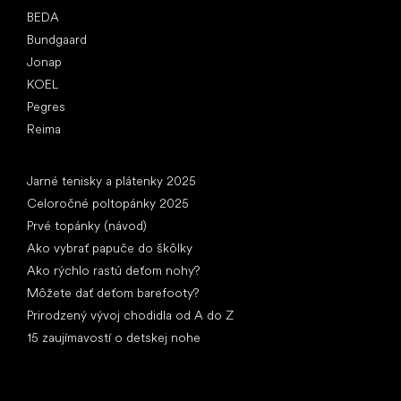
BEDA
Bundgaard
Jonap
KOEL
Pegres
Reima
Články
Jarné tenisky a plátenky 2025
Celoročné poltopánky 2025
Prvé topánky (návod)
Ako vybrať papuče do škôlky
Ako rýchlo rastú deťom nohy?
Môžete dať deťom barefooty?
Prirodzený vývoj chodidla od A do Z
15 zaujímavostí o detskej nohe