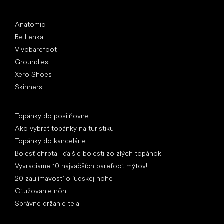
Obľúbené značky
Anatomic
Be Lenka
Vivobarefoot
Groundies
Xero Shoes
Skinners
Články
Topánky do posilňovne
Ako vybrať topánky na turistiku
Topánky do kancelárie
Bolesť chrbta i ďalšie bolesti zo zlých topánok
Vyvraciame 10 najväčších barefoot mýtov!
20 zaujímavostí o ľudskej nohe
Otužovanie nôh
Správne držanie tela