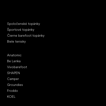
Špeciálne kategórie
Spoločenské topánky
Športové topánky
Čierne barefoot topánky
Biele tenisky
Obľúbené značky
Anatomic
Be Lenka
Vivobarefoot
SHAPEN
Camper
Groundies
Froddo
KOEL
Články