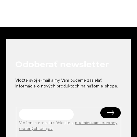
Z
á
p
ä
t
Odoberať newsletter
i
e
Vložte svoj e-mail a my Vám budeme zasielať
informácie o nových produktoch na našom e-shope.
Vložením e-mailu súhlasíte s
podmienkami ochrany
osobných údajov
.