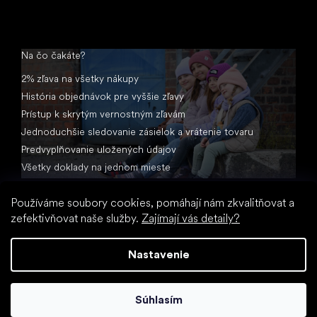
Na čo čakáte?
2% zľava na všetky nákupy
História objednávok pre vyššie zľavy
Prístup k skrytým vernostným zľavám
Jednoduchšie sledovanie zásielok a vrátenie tovaru
Predvyplňovanie uložených údajov
Všetky doklady na jednom mieste
Používáme soubory cookies, pomáhají nám zkvalitňovat a
zefektivňovat naše služby.
Zajímají vás detaily?
Nastavenie
Vytvoril Shoptet
Súhlasím
Copyright 2026
Little Shoes.sk
. Všetky práva vyhradené.