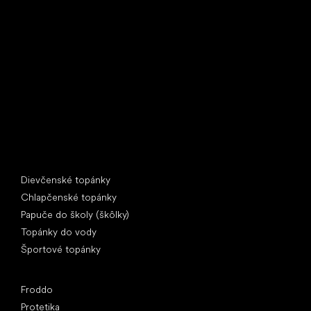
Little Shoes s.r.o.
U Vodárny 1506
397 01 Písek
IČ: 07715773, DIČ: CZ07715773
Špeciálne kategórie
Dievčenské topánky
Chlapčenské topánky
Papuče do školy (škôlky)
Topánky do vody
Športové topánky
Obľúbené značky
Froddo
Protetika