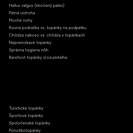
Hallux valgus (vbočený palec)
Pätná ostroha
Ploché nohy
Rovná podrážka vs. topánky na podpätku
Chôdza naboso vs. chôdza v topánkach
Nepremokavé topánky
Správna hygiena nôh
Barefoot topánky zrozumiteľne
Špeciálne kategórie
Turistické topánky
Športové topánky
Spoločenské topánky
Ponožkotopánky