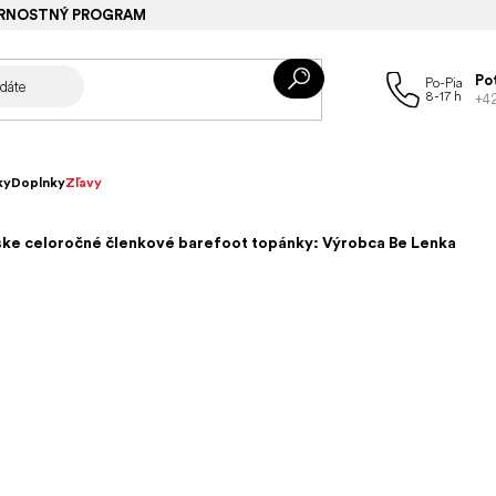
RNOSTNÝ PROGRAM
Po
+4
ky
Doplnky
Zľavy
ke celoročné členkové barefoot topánky: Výrobca Be Lenka