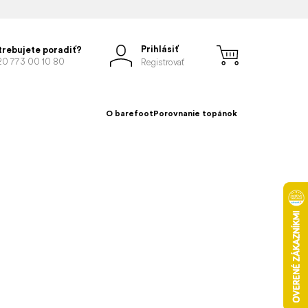
Prihlásiť
trebujete poradiť?
20 773 00 10 80
Registrovať
O barefoot
Porovnanie topánok