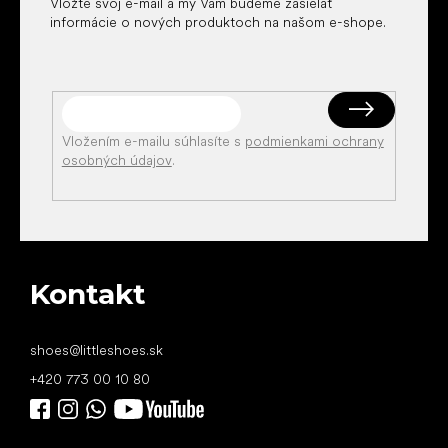
Vložte svoj e-mail a my Vám budeme zasielať
informácie o nových produktoch na našom e-shope.
Vložením e-mailu súhlasíte s
podmienkami ochrany
osobných údajov
.
Kontakt
shoes
@
littleshoes.sk
+420 773 00 10 80