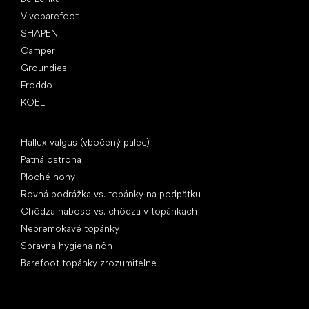
Vivobarefoot
SHAPEN
Camper
Groundies
Froddo
KOEL
Články
Hallux valgus (vbočený palec)
Pätná ostroha
Ploché nohy
Rovná podrážka vs. topánky na podpätku
Chôdza naboso vs. chôdza v topánkach
Nepremokavé topánky
Správna hygiena nôh
Barefoot topánky zrozumiteľne