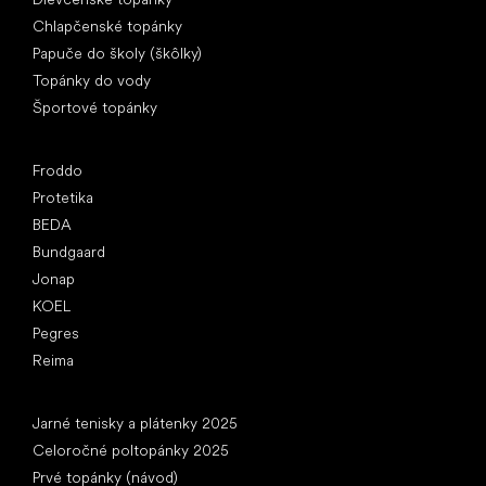
Chlapčenské topánky
Papuče do školy (škôlky)
Topánky do vody
Športové topánky
Obľúbené značky
Froddo
Protetika
BEDA
Bundgaard
Jonap
KOEL
Pegres
Reima
Články
Jarné tenisky a plátenky 2025
Celoročné poltopánky 2025
Prvé topánky (návod)