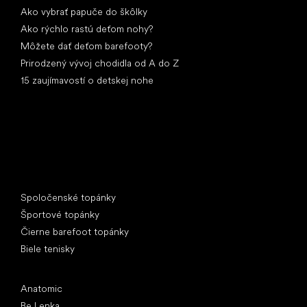
Ako vybrať papuče do škôlky
Ako rýchlo rastú deťom nohy?
Môžete dať deťom barefooty?
Prirodzený vývoj chodidla od A do Z
15 zaujímavostí o detskej nohe
Špeciálne kategórie
Spoločenské topánky
Športové topánky
Čierne barefoot topánky
Biele tenisky
Obľúbené značky
Anatomic
Be Lenka