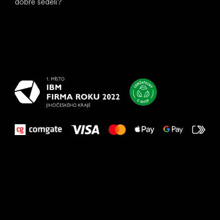
dobre sedeli?
Všetko
najlepšie
vašim nohám