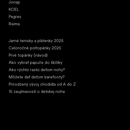
Jonap
KOEL
Pegres
Reima
Články
Jarné tenisky a plátenky 2025
Celoročné poltopánky 2025
Prvé topánky (návod)
Ako vybrať papuče do škôlky
Ako rýchlo rastú deťom nohy?
Môžete dať deťom barefooty?
Prirodzený vývoj chodidla od A do Z
15 zaujímavostí o detskej nohe