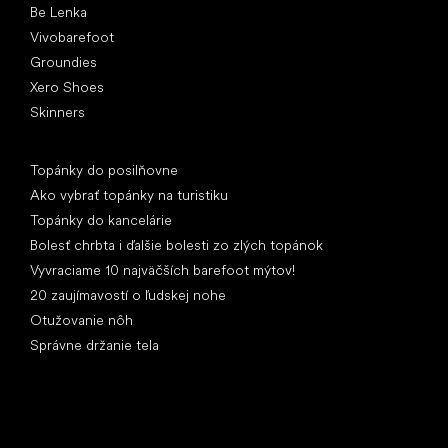
Be Lenka
Vivobarefoot
Groundies
Xero Shoes
Skinners
Články
Topánky do posilňovne
Ako vybrať topánky na turistiku
Topánky do kancelárie
Bolesť chrbta i ďalšie bolesti zo zlých topánok
Vyvraciame 10 najväčších barefoot mýtov!
20 zaujímavostí o ľudskej nohe
Otužovanie nôh
Správne držanie tela