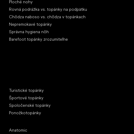
Ploché nohy
Rovná podrážka vs. topánky na podpätku
Chôdza naboso vs. chôdza v topánkach
Nepremokavé topánky
Správna hygiena nôh
Barefoot topánky zrozumiteľne
Špeciálne kategórie
Turistické topánky
Športové topánky
Spoločenské topánky
Ponožkotopánky
Obľúbené značky
Anatomic