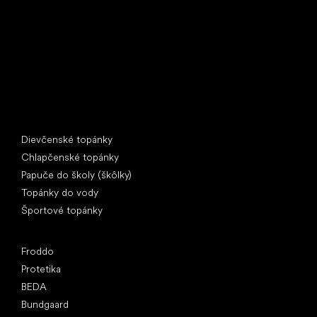
397 01 Písek
IČ: 07715773, DIČ: CZ07715773
Špeciálne kategórie
Dievčenské topánky
Chlapčenské topánky
Papuče do školy (škôlky)
Topánky do vody
Športové topánky
Obľúbené značky
Froddo
Protetika
BEDA
Bundgaard