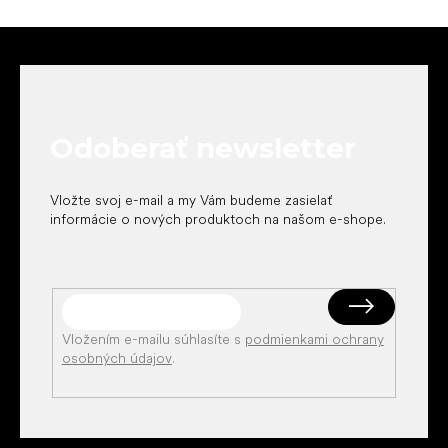
Z
á
p
ä
t
Odoberať newsletter
i
e
Vložte svoj e-mail a my Vám budeme zasielať
informácie o nových produktoch na našom e-shope.
Vložením e-mailu súhlasíte s
podmienkami ochrany
osobných údajov
.