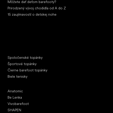
Môžete dať deťom barefooty?
Prirodzený vývoj chodidla od A do Z
15 zaujímavostí o detskej nohe
Špeciálne kategórie
Spoločenské topánky
Športové topánky
Čierne barefoot topánky
Biele tenisky
Obľúbené značky
Anatomic
Be Lenka
Vivobarefoot
SHAPEN