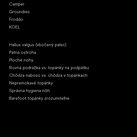
Camper
Groundies
Froddo
KOEL
Články
Hallux valgus (vbočený palec)
Pätná ostroha
Ploché nohy
Rovná podrážka vs. topánky na podpätku
Chôdza naboso vs. chôdza v topánkach
Nepremokavé topánky
Správna hygiena nôh
Barefoot topánky zrozumiteľne