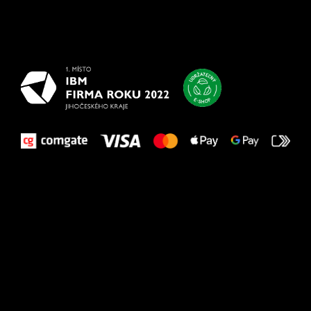
Všetko
najlepšie
vašim nohám