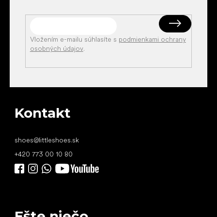
Vložením e-mailu súhlasíte s
podmienkami ochrany
osobných údajov
.
Kontakt
shoes
@
littleshoes.sk
+420 773 00 10 80
Ešte niečo