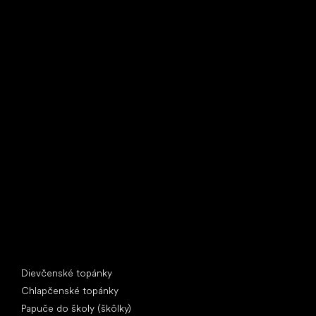
Little Shoes s.r.o.
U Vodárny 1506
397 01 Písek
IČ: 07715773, DIČ: CZ07715773
Špeciálne kategórie
Dievčenské topánky
Chlapčenské topánky
Papuče do školy (škôlky)