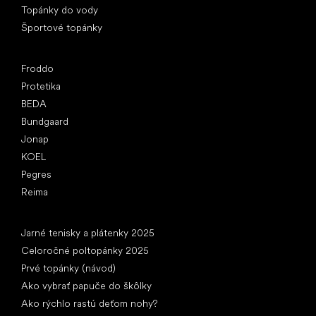
Topánky do vody
Športové topánky
Obľúbené značky
Froddo
Protetika
BEDA
Bundgaard
Jonap
KOEL
Pegres
Reima
Články
Jarné tenisky a plátenky 2025
Celoročné poltopánky 2025
Prvé topánky (návod)
Ako vybrať papuče do škôlky
Ako rýchlo rastú deťom nohy?