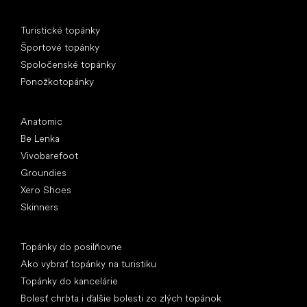
Špeciálne kategórie
Turistické topánky
Športové topánky
Spoločenské topánky
Ponožkotopánky
Obľúbené značky
Anatomic
Be Lenka
Vivobarefoot
Groundies
Xero Shoes
Skinners
Články
Topánky do posilňovne
Ako vybrať topánky na turistiku
Topánky do kancelárie
Bolesť chrbta i ďalšie bolesti zo zlých topánok