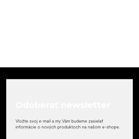
Z
á
p
ä
t
Odoberať newsletter
i
e
Vložte svoj e-mail a my Vám budeme zasielať
informácie o nových produktoch na našom e-shope.