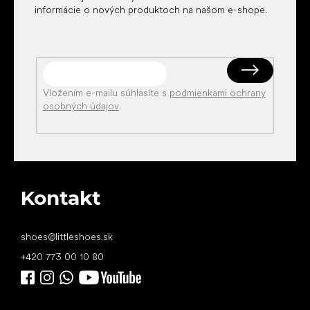
informácie o nových produktoch na našom e-shope.
Vložením e-mailu súhlasíte s
podmienkami ochrany
osobných údajov
.
Kontakt
shoes
@
littleshoes.sk
+420 773 00 10 80