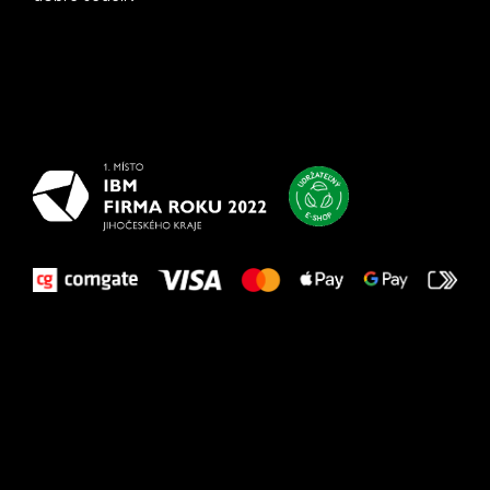
Všetko
najlepšie
vašim nohám