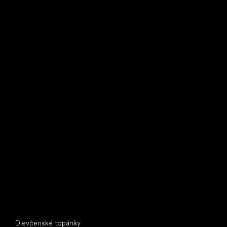
Bežecké tenisky
Little Shoes s.r.o.
U Vodárny 1506
397 01 Písek
IČ: 07715773, DIČ: CZ07715773
Špeciálne kategórie
Dievčenské topánky