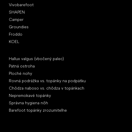
Vivobarefoot
SHAPEN
Camper
Groundies
Froddo
KOEL
Články
Hallux valgus (vbočený palec)
Pätná ostroha
Ploché nohy
Rovná podrážka vs. topánky na podpätku
Chôdza naboso vs. chôdza v topánkach
Nepremokavé topánky
Správna hygiena nôh
Barefoot topánky zrozumiteľne