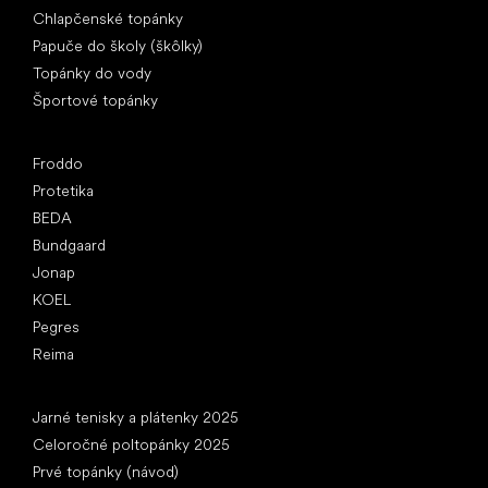
Chlapčenské topánky
Papuče do školy (škôlky)
Topánky do vody
Športové topánky
Obľúbené značky
Froddo
Protetika
BEDA
Bundgaard
Jonap
KOEL
Pegres
Reima
Články
Jarné tenisky a plátenky 2025
Celoročné poltopánky 2025
Prvé topánky (návod)