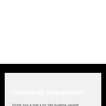
Z
á
p
ä
t
Odoberať newsletter
i
e
Vložte svoj e-mail a my Vám budeme zasielať