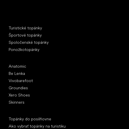
Špeciálne kategórie
Turistické topánky
Športové topánky
Spoločenské topánky
Ponožkotopánky
Obľúbené značky
Anatomic
Be Lenka
Vivobarefoot
Groundies
Xero Shoes
Skinners
Články
Topánky do posilňovne
Ako vybrať topánky na turistiku