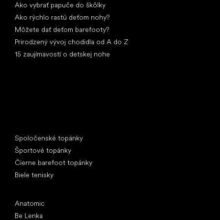
Ako vybrať papuče do škôlky
Ako rýchlo rastú deťom nohy?
Môžete dať deťom barefooty?
Prirodzený vývoj chodidla od A do Z
15 zaujímavostí o detskej nohe
Špeciálne kategórie
Spoločenské topánky
Športové topánky
Čierne barefoot topánky
Biele tenisky
Obľúbené značky
Anatomic
Be Lenka