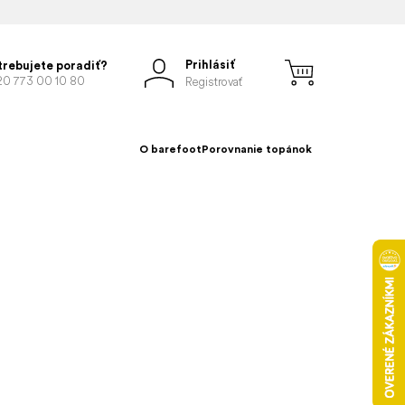
Prihlásiť
trebujete poradiť?
20 773 00 10 80
Registrovať
O barefoot
Porovnanie topánok