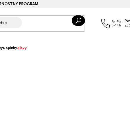
RNOSTNÝ PROGRAM
Po
+4
ky
Doplnky
Zľavy