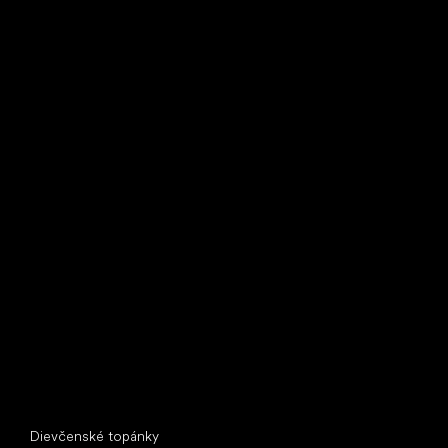
Bežecké tenisky
Little Shoes s.r.o.
U Vodárny 1506
397 01 Písek
IČ: 07715773, DIČ: CZ07715773
Špeciálne kategórie
Dievčenské topánky