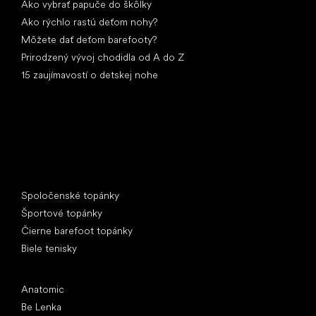
Ako vybrať papuče do škôlky
Ako rýchlo rastú deťom nohy?
Môžete dať deťom barefooty?
Prirodzený vývoj chodidla od A do Z
15 zaujímavostí o detskej nohe
Špeciálne kategórie
Spoločenské topánky
Športové topánky
Čierne barefoot topánky
Biele tenisky
Obľúbené značky
Anatomic
Be Lenka