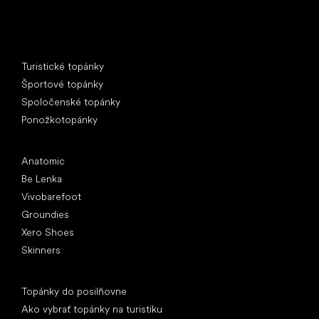
Špeciálne kategórie
Turistické topánky
Športové topánky
Spoločenské topánky
Ponožkotopánky
Obľúbené značky
Anatomic
Be Lenka
Vivobarefoot
Groundies
Xero Shoes
Skinners
Články
Topánky do posilňovne
Ako vybrať topánky na turistiku