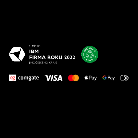
Všetko
najlepšie
vašim nohám