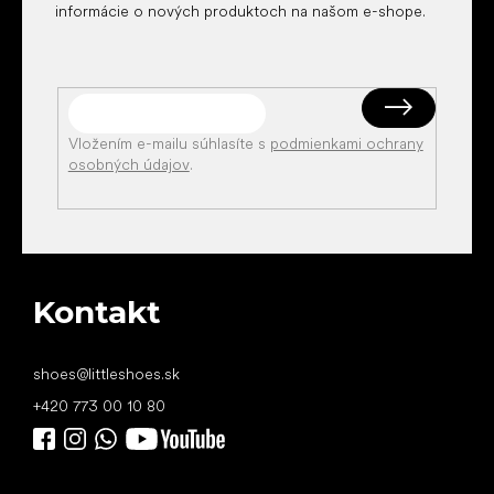
informácie o nových produktoch na našom e-shope.
Vložením e-mailu súhlasíte s
podmienkami ochrany
osobných údajov
.
Kontakt
shoes
@
littleshoes.sk
+420 773 00 10 80