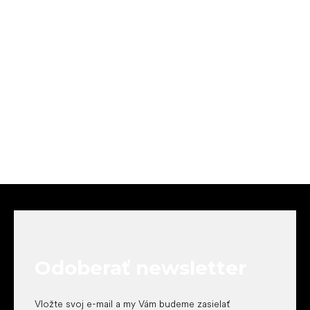
Z
á
p
ä
t
Odoberať newsletter
i
e
Vložte svoj e-mail a my Vám budeme zasielať