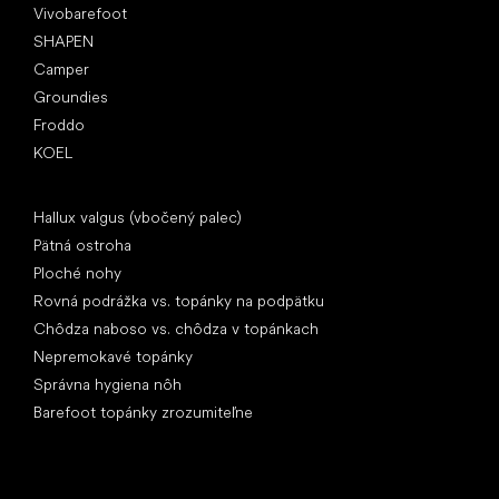
Vivobarefoot
SHAPEN
Camper
Groundies
Froddo
KOEL
Články
Hallux valgus (vbočený palec)
Pätná ostroha
Ploché nohy
Rovná podrážka vs. topánky na podpätku
Chôdza naboso vs. chôdza v topánkach
Nepremokavé topánky
Správna hygiena nôh
Barefoot topánky zrozumiteľne