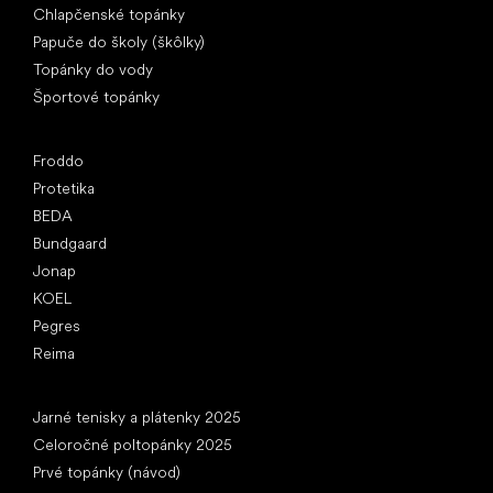
Chlapčenské topánky
Papuče do školy (škôlky)
Topánky do vody
Športové topánky
Obľúbené značky
Froddo
Protetika
BEDA
Bundgaard
Jonap
KOEL
Pegres
Reima
Články
Jarné tenisky a plátenky 2025
Celoročné poltopánky 2025
Prvé topánky (návod)