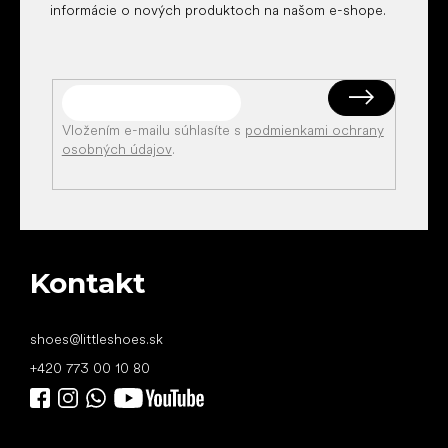
informácie o nových produktoch na našom e-shope.
Vložením e-mailu súhlasíte s
podmienkami ochrany
osobných údajov
.
Kontakt
shoes
@
littleshoes.sk
+420 773 00 10 80