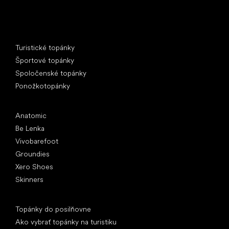
Špeciálne kategórie
Turistické topánky
Športové topánky
Spoločenské topánky
Ponožkotopánky
Obľúbené značky
Anatomic
Be Lenka
Vivobarefoot
Groundies
Xero Shoes
Skinners
Články
Topánky do posilňovne
Ako vybrať topánky na turistiku