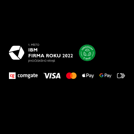
Všetko
najlepšie
vašim nohám