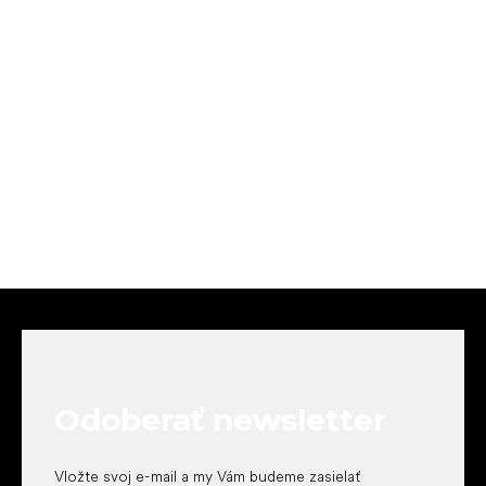
Z
á
p
ä
t
Odoberať newsletter
i
e
Vložte svoj e-mail a my Vám budeme zasielať