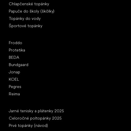
Chlapčenské topánky
Papuče do školy (škôlky)
Topánky do vody
Športové topánky
Obľúbené značky
Froddo
Protetika
BEDA
Bundgaard
Jonap
KOEL
Pegres
Reima
Články
Jarné tenisky a plátenky 2025
Celoročné poltopánky 2025
Prvé topánky (návod)