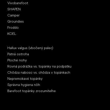
Vivobarefoot
SHAPEN
Camper
Groundies
Froddo
KOEL
Články
Hallux valgus (vbočený palec)
Pätná ostroha
Ploché nohy
Rovná podrážka vs. topánky na podpätku
Chôdza naboso vs. chôdza v topánkach
Nepremokavé topánky
Správna hygiena nôh
Barefoot topánky zrozumiteľne