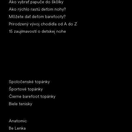
Ako vybrať papuče do škôlky
Ako rýchlo rastú deťom nohy?
Môžete dať deťom barefooty?
Prirodzený vývoj chodidla od A do Z
15 zaujímavostí o detskej nohe
Špeciálne kategórie
Spoločenské topánky
Športové topánky
Čierne barefoot topánky
Biele tenisky
Obľúbené značky
Anatomic
Be Lenka