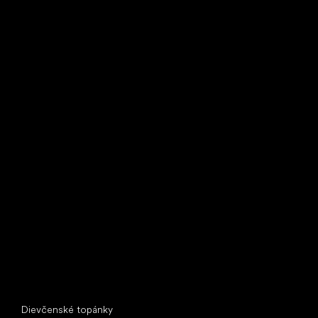
Bežecké tenisky
Little Shoes s.r.o.
U Vodárny 1506
397 01 Písek
IČ: 07715773, DIČ: CZ07715773
Špeciálne kategórie
Dievčenské topánky