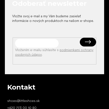
Odoberať newsletter
i
e
Vložte svoj e-mail a my Vám budeme zasielať
informácie o nových produktoch na našom e-shope.
Vložením e-mailu súhlasíte s
podmienkami ochrany
osobných údajov
.
Kontakt
shoes
@
littleshoes.sk
+420 773 00 10 80