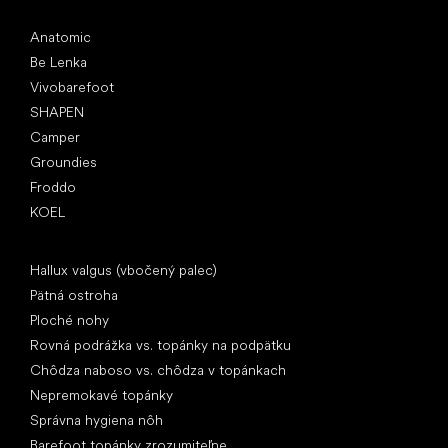
Obľúbené značky
Anatomic
Be Lenka
Vivobarefoot
SHAPEN
Camper
Groundies
Froddo
KOEL
Články
Hallux valgus (vbočený palec)
Pätná ostroha
Ploché nohy
Rovná podrážka vs. topánky na podpätku
Chôdza naboso vs. chôdza v topánkach
Nepremokavé topánky
Správna hygiena nôh
Barefoot topánky zrozumiteľne