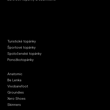
Špeciálne kategórie
Turistické topánky
Športové topánky
Spoločenské topánky
Ponožkotopánky
Obľúbené značky
Anatomic
Be Lenka
Vivobarefoot
Groundies
Xero Shoes
Skinners