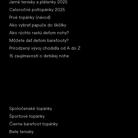
Jarné tenisky a plátenky 2025
Celoročné poltopánky 2025
Prvé topánky (návod)
Ako vybrať papuče do škôlky
Ako rýchlo rastú deťom nohy?
Môžete dať deťom barefooty?
Prirodzený vývoj chodidla od A do Z
15 zaujímavostí o detskej nohe
Špeciálne kategórie
Spoločenské topánky
Športové topánky
Čierne barefoot topánky
Biele tenisky