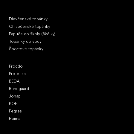
Špeciálne kategórie
Dievčenské topánky
Chlapčenské topánky
Papuče do školy (škôlky)
Topánky do vody
Športové topánky
Obľúbené značky
Froddo
Protetika
BEDA
Bundgaard
Jonap
KOEL
Pegres
Reima
Články