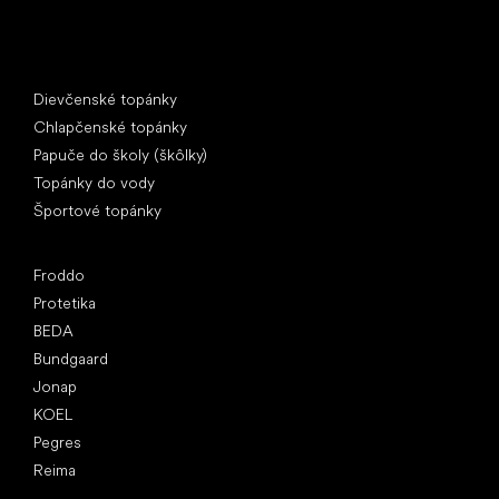
Špeciálne kategórie
Dievčenské topánky
Chlapčenské topánky
Papuče do školy (škôlky)
Topánky do vody
Športové topánky
Obľúbené značky
Froddo
Protetika
BEDA
Bundgaard
Jonap
KOEL
Pegres
Reima