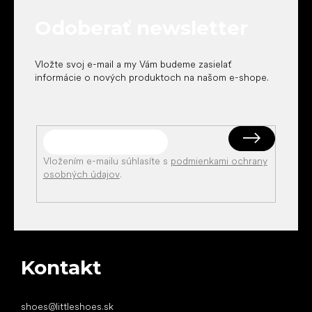
t
Odoberať newsletter
i
e
Vložte svoj e-mail a my Vám budeme zasielať
informácie o nových produktoch na našom e-shope.
Vložením e-mailu súhlasíte s
podmienkami ochrany
osobných údajov
.
Kontakt
shoes
@
littleshoes.sk