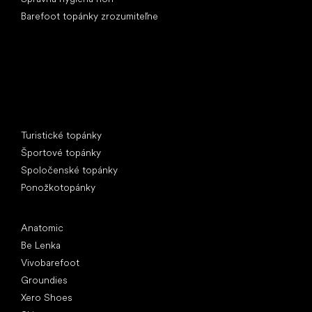
Barefoot topánky zrozumiteľne
Špeciálne kategórie
Turistické topánky
Športové topánky
Spoločenské topánky
Ponožkotopánky
Obľúbené značky
Anatomic
Be Lenka
Vivobarefoot
Groundies
Xero Shoes