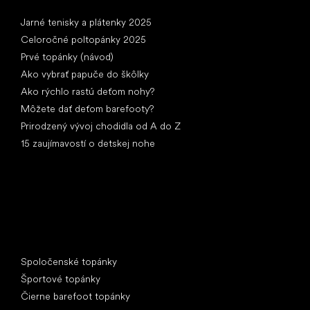
Články
Jarné tenisky a plátenky 2025
Celoročné poltopánky 2025
Prvé topánky (návod)
Ako vybrať papuče do škôlky
Ako rýchlo rastú deťom nohy?
Môžete dať deťom barefooty?
Prirodzený vývoj chodidla od A do Z
15 zaujímavostí o detskej nohe
Špeciálne kategórie
Spoločenské topánky
Športové topánky
Čierne barefoot topánky