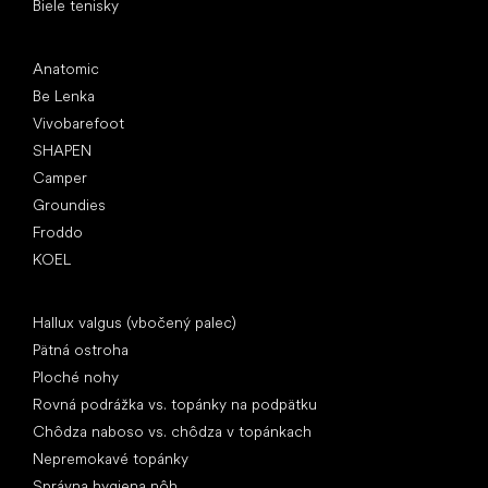
Biele tenisky
Obľúbené značky
Anatomic
Be Lenka
Vivobarefoot
SHAPEN
Camper
Groundies
Froddo
KOEL
Články
Hallux valgus (vbočený palec)
Pätná ostroha
Ploché nohy
Rovná podrážka vs. topánky na podpätku
Chôdza naboso vs. chôdza v topánkach
Nepremokavé topánky
Správna hygiena nôh