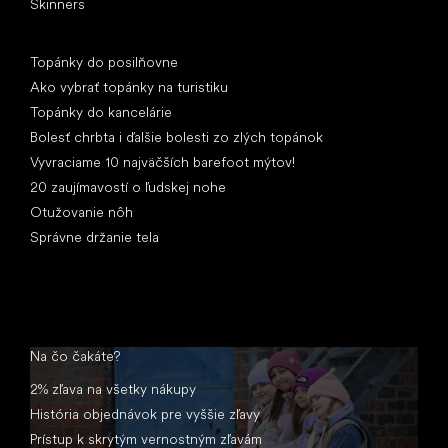
Skinners
Články
Topánky do posilňovne
Ako vybrať topánky na turistiku
Topánky do kancelárie
Bolesť chrbta i ďalšie bolesti zo zlých topánok
Vyvraciame 10 najväčších barefoot mýtov!
20 zaujímavostí o ľudskej nohe
Otužovanie nôh
Správne držanie tela
Na čo čakáte?
2% zľava na všetky nákupy
História objednávok pre vyššie zľavy
Prístup k skrytým vernostným zľavám