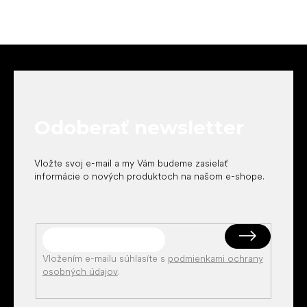
Z
á
p
ä
t
Odoberať newsletter
i
e
Vložte svoj e-mail a my Vám budeme zasielať
informácie o nových produktoch na našom e-shope.
Vložením e-mailu súhlasíte s
podmienkami ochrany
osobných údajov
.