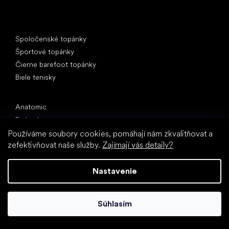
Špeciálne kategórie
Spoločenské topánky
Športové topánky
Čierne barefoot topánky
Biele tenisky
Obľúbené značky
Anatomic
Be Lenka
Vivobarefoot
Používáme soubory cookies, pomáhají nám zkvalitňovat a
zefektivňovat naše služby.
Zajímají vás detaily?
SHAPEN
Camper
Nastavenie
Groundies
Froddo
KOEL
Súhlasím
Články
Hallux valgus (vbočený palec)