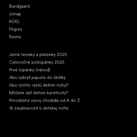
Bundgaard
Jonap
KOEL
Pegres
Reima
Články
Jarné tenisky a plátenky 2025
Celoročné poltopánky 2025
Prvé topánky (návod)
Ako vybrať papuče do škôlky
Ako rýchlo rastú deťom nohy?
Môžete dať deťom barefooty?
Prirodzený vývoj chodidla od A do Z
15 zaujímavostí o detskej nohe