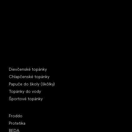
U Vodárny 1506
397 01 Písek
IČ: 07715773, DIČ: CZ07715773
Špeciálne kategórie
Dievčenské topánky
Chlapčenské topánky
Papuče do školy (škôlky)
Topánky do vody
Športové topánky
Obľúbené značky
Froddo
Protetika
BEDA