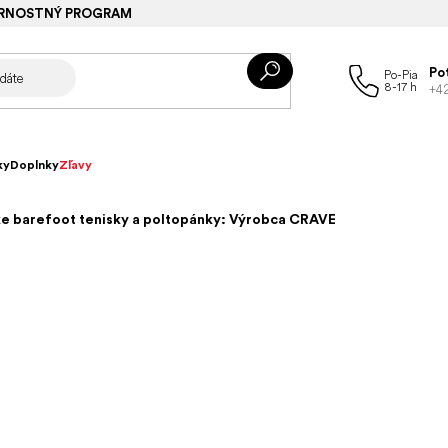
RNOSTNÝ PROGRAM
Po
+4
ky
Doplnky
Zľavy
e barefoot tenisky a poltopánky: Výrobca CRAVE