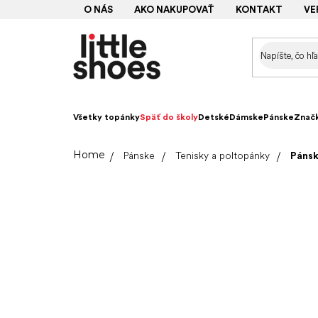
Prejsť
O NÁS
AKO NAKUPOVAŤ
KONTAKT
VE
na
obsah
Všetky topánky
Späť do školy
Detské
Dámske
Pánske
Znač
Domov
Pánske
Tenisky a poltopánky
Pánsk