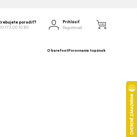
Prihlásiť
trebujete poradiť?
20 773 00 10 80
Registrovať
O barefoot
Porovnanie topánok