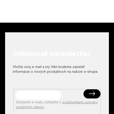
Z
á
p
ä
t
Odoberať newsletter
i
e
Vložte svoj e-mail a my Vám budeme zasielať
informácie o nových produktoch na našom e-shope.
Vložením e-mailu súhlasíte s
podmienkami ochrany
osobných údajov
.