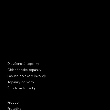
Little Shoes s.r.o.
U Vodárny 1506
397 01 Písek
IČ: 07715773, DIČ: CZ07715773
Špeciálne kategórie
Dievčenské topánky
Chlapčenské topánky
Papuče do školy (škôlky)
Topánky do vody
Športové topánky
Obľúbené značky
Froddo
Protetika