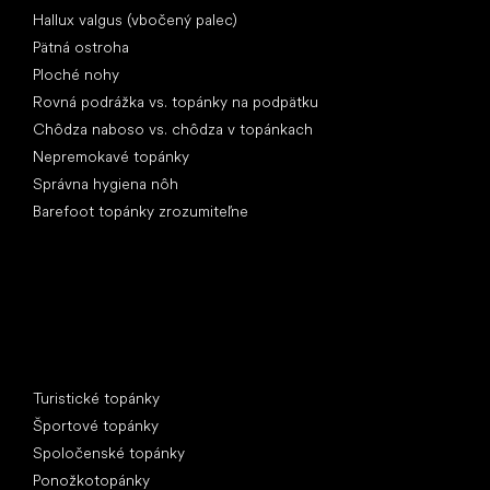
Hallux valgus (vbočený palec)
Pätná ostroha
Ploché nohy
Rovná podrážka vs. topánky na podpätku
Chôdza naboso vs. chôdza v topánkach
Nepremokavé topánky
Správna hygiena nôh
Barefoot topánky zrozumiteľne
Špeciálne kategórie
Turistické topánky
Športové topánky
Spoločenské topánky
Ponožkotopánky