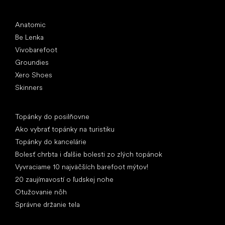
Obľúbené značky
Anatomic
Be Lenka
Vivobarefoot
Groundies
Xero Shoes
Skinners
Články
Topánky do posilňovne
Ako vybrať topánky na turistiku
Topánky do kancelárie
Bolesť chrbta i ďalšie bolesti zo zlých topánok
Vyvraciame 10 najväčších barefoot mýtov!
20 zaujímavostí o ľudskej nohe
Otužovanie nôh
Správne držanie tela