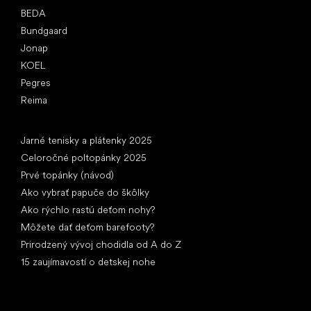
BEDA
Bundgaard
Jonap
KOEL
Pegres
Reima
Články
Jarné tenisky a plátenky 2025
Celoročné poltopánky 2025
Prvé topánky (návod)
Ako vybrať papuče do škôlky
Ako rýchlo rastú deťom nohy?
Môžete dať deťom barefooty?
Prirodzený vývoj chodidla od A do Z
15 zaujímavostí o detskej nohe