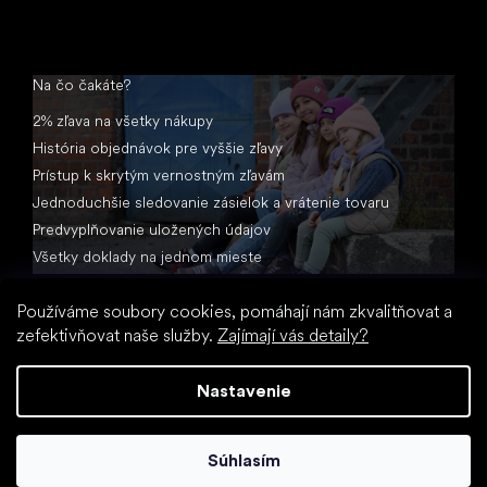
Na čo čakáte?
2% zľava na všetky nákupy
História objednávok pre vyššie zľavy
Prístup k skrytým vernostným zľavám
Jednoduchšie sledovanie zásielok a vrátenie tovaru
Predvyplňovanie uložených údajov
Všetky doklady na jednom mieste
Používáme soubory cookies, pomáhají nám zkvalitňovat a
zefektivňovat naše služby.
Zajímají vás detaily?
Nastavenie
Vytvoril Shoptet
Súhlasím
Copyright 2026
Little Shoes.sk
. Všetky práva vyhradené.