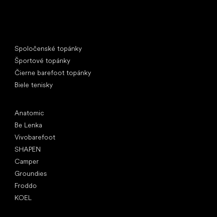
Špeciálne kategórie
Spoločenské topánky
Športové topánky
Čierne barefoot topánky
Biele tenisky
Obľúbené značky
Anatomic
Be Lenka
Vivobarefoot
SHAPEN
Camper
Groundies
Froddo
KOEL
Články