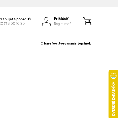
Prihlásiť
trebujete poradiť?
20 773 00 10 80
Registrovať
O barefoot
Porovnanie topánok