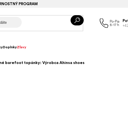
RNOSTNÝ PROGRAM
Po
+4
ky
Doplnky
Zľavy
né barefoot topánky: Výrobca Ahinsa shoes