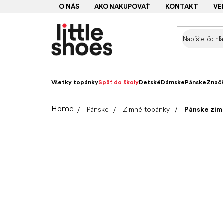
Prejsť
O NÁS
AKO NAKUPOVAŤ
KONTAKT
VE
na
obsah
Všetky topánky
Späť do školy
Detské
Dámske
Pánske
Znač
Domov
Pánske
Zimné topánky
Pánske zim