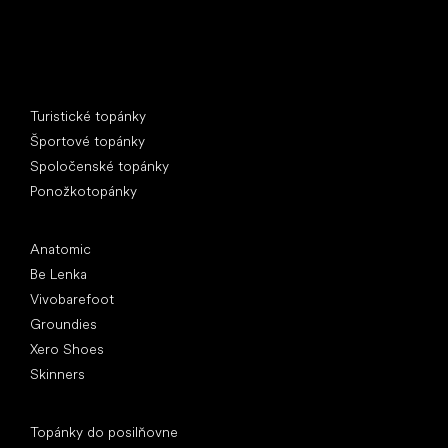
Špeciálne kategórie
Turistické topánky
Športové topánky
Spoločenské topánky
Ponožkotopánky
Obľúbené značky
Anatomic
Be Lenka
Vivobarefoot
Groundies
Xero Shoes
Skinners
Články
Topánky do posilňovne