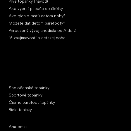
Prvé topánky (návod)
Ako vybrať papuče do škôlky
Ako rýchlo rastú deťom nohy?
Môžete dať deťom barefooty?
Prirodzený vývoj chodidla od A do Z
15 zaujímavostí o detskej nohe
Špeciálne kategórie
Spoločenské topánky
Športové topánky
Čierne barefoot topánky
Biele tenisky
Obľúbené značky
Anatomic