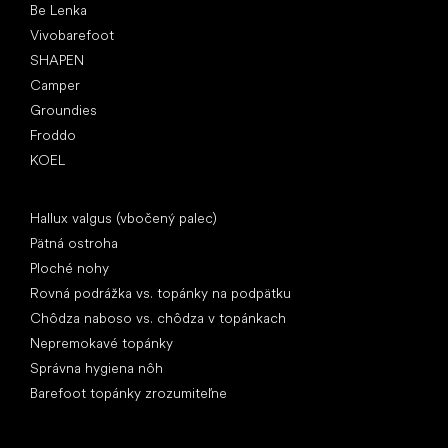
Be Lenka
Vivobarefoot
SHAPEN
Camper
Groundies
Froddo
KOEL
Články
Hallux valgus (vbočený palec)
Pätná ostroha
Ploché nohy
Rovná podrážka vs. topánky na podpätku
Chôdza naboso vs. chôdza v topánkach
Nepremokavé topánky
Správna hygiena nôh
Barefoot topánky zrozumiteľne