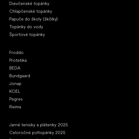
Dievčenské topánky
Chlapčenské topánky
Papuče do školy (škôlky)
Topánky do vody
Športové topánky
Obľúbené značky
Froddo
Protetika
BEDA
Bundgaard
Jonap
KOEL
Pegres
Reima
Články
Jarné tenisky a plátenky 2025
Celoročné poltopánky 2025