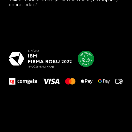
dobre sedeli?
Všetko
najlepšie
vašim nohám