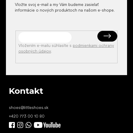
Vložte svoj e-mail a my Vám budeme zasielať
informácie o nových produktoch na našom e-shope.
Vložením e-mailu súhlasíte s
podmienkami ochrany
osobných údajov
.
Kontakt
shoes
@
littleshoes.sk
+420 773 00 10 80