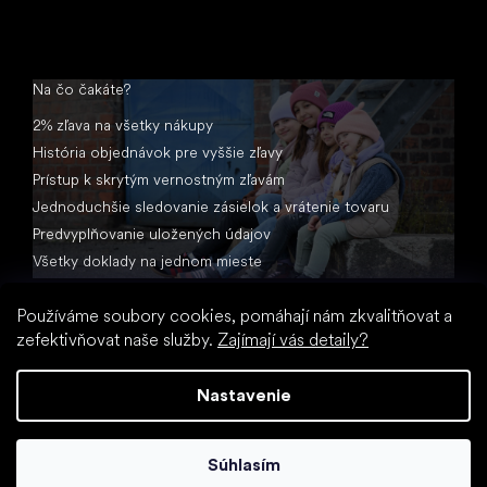
Na čo čakáte?
2% zľava na všetky nákupy
História objednávok pre vyššie zľavy
Prístup k skrytým vernostným zľavám
Jednoduchšie sledovanie zásielok a vrátenie tovaru
Predvyplňovanie uložených údajov
Všetky doklady na jednom mieste
Používáme soubory cookies, pomáhají nám zkvalitňovat a
zefektivňovat naše služby.
Zajímají vás detaily?
Nastavenie
Vytvoril Shoptet
Súhlasím
Copyright 2026
Little Shoes.sk
. Všetky práva vyhradené.