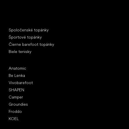
Špeciálne kategórie
Spoločenské topánky
Športové topánky
Čierne barefoot topánky
Biele tenisky
Obľúbené značky
Anatomic
Be Lenka
Vivobarefoot
SHAPEN
Camper
Groundies
Froddo
KOEL