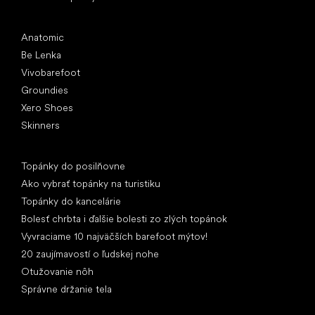
Obľúbené značky
Anatomic
Be Lenka
Vivobarefoot
Groundies
Xero Shoes
Skinners
Články
Topánky do posilňovne
Ako vybrať topánky na turistiku
Topánky do kancelárie
Bolesť chrbta i ďalšie bolesti zo zlých topánok
Vyvraciame 10 najväčších barefoot mýtov!
20 zaujímavostí o ľudskej nohe
Otužovanie nôh
Správne držanie tela