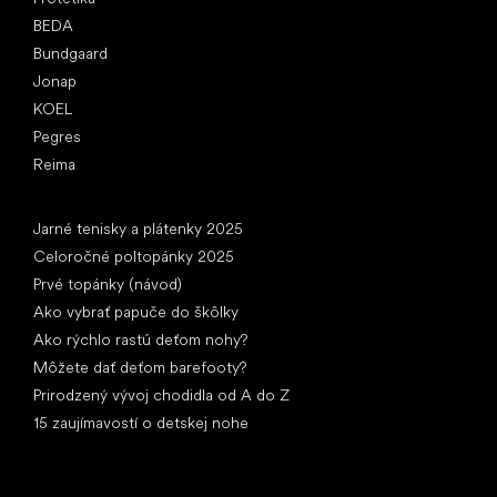
BEDA
Bundgaard
Jonap
KOEL
Pegres
Reima
Články
Jarné tenisky a plátenky 2025
Celoročné poltopánky 2025
Prvé topánky (návod)
Ako vybrať papuče do škôlky
Ako rýchlo rastú deťom nohy?
Môžete dať deťom barefooty?
Prirodzený vývoj chodidla od A do Z
15 zaujímavostí o detskej nohe