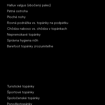
Články
Hallux valgus (vbočený palec)
Pätná ostroha
Ploché nohy
Rovná podrážka vs. topánky na podpätku
Chôdza naboso vs. chôdza v topánkach
Nepremokavé topánky
Správna hygiena nôh
Barefoot topánky zrozumiteľne
Špeciálne kategórie
Turistické topánky
Športové topánky
Spoločenské topánky
Ponožkotopánky