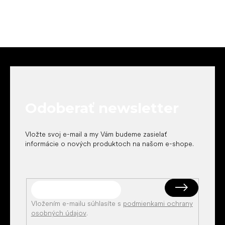
Z
á
p
ä
t
Odoberať newsletter
i
e
Vložte svoj e-mail a my Vám budeme zasielať
informácie o nových produktoch na našom e-shope.
Vložením e-mailu súhlasíte s
podmienkami ochrany
osobných údajov
.