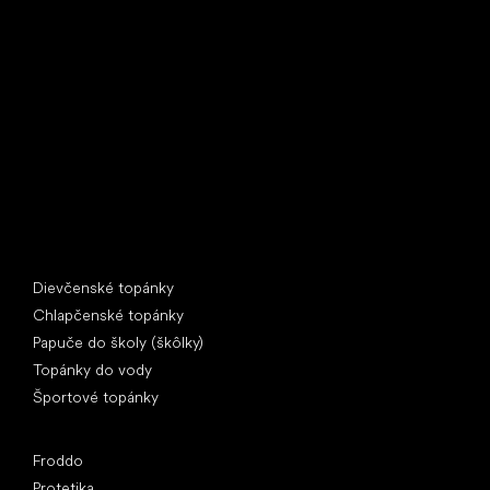
Little Shoes s.r.o.
U Vodárny 1506
397 01 Písek
IČ: 07715773, DIČ: CZ07715773
Špeciálne kategórie
Dievčenské topánky
Chlapčenské topánky
Papuče do školy (škôlky)
Topánky do vody
Športové topánky
Obľúbené značky
Froddo
Protetika