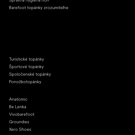
Správna hygiena nôh
Barefoot topánky zrozumiteľne
Špeciálne kategórie
Turistické topánky
Športové topánky
Spoločenské topánky
Ponožkotopánky
Obľúbené značky
Anatomic
Be Lenka
Vivobarefoot
Groundies
Xero Shoes