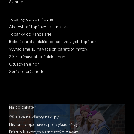
Skinners
Články
Topánky do posilňovne
Ako vybrať topánky na turistiku
Topánky do kancelárie
Bolesť chrbta i ďalšie bolesti zo zlých topánok
Vyvraciame 10 najväčších barefoot mýtov!
20 zaujímavostí o ľudskej nohe
Otužovanie nôh
Správne držanie tela
Na čo čakáte?
2% zľava na všetky nákupy
História objednávok pre vyššie zľavy
Prístup k skrytým vernostným zľavám