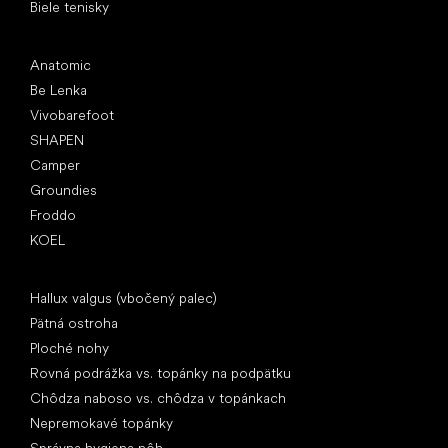
Biele tenisky
Obľúbené značky
Anatomic
Be Lenka
Vivobarefoot
SHAPEN
Camper
Groundies
Froddo
KOEL
Články
Hallux valgus (vbočený palec)
Pätná ostroha
Ploché nohy
Rovná podrážka vs. topánky na podpätku
Chôdza naboso vs. chôdza v topánkach
Nepremokavé topánky