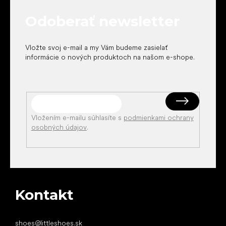
t
Odoberať newsletter
i
e
Vložte svoj e-mail a my Vám budeme zasielať
informácie o nových produktoch na našom e-shope.
Vložením e-mailu súhlasíte s
podmienkami ochrany
osobných údajov
.
Kontakt
shoes
@
littleshoes.sk