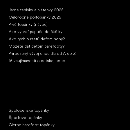
Články
Jarné tenisky a plátenky 2025
Celoročné poltopánky 2025
Prvé topánky (návod)
Ako vybrať papuče do škôlky
Ako rýchlo rastú deťom nohy?
Môžete dať deťom barefooty?
Prirodzený vývoj chodidla od A do Z
15 zaujímavostí o detskej nohe
Špeciálne kategórie
Spoločenské topánky
Športové topánky
Čierne barefoot topánky