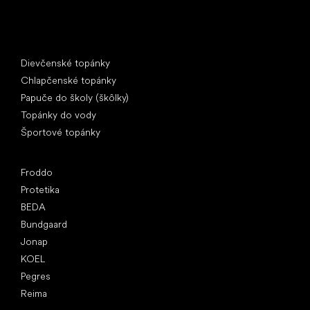
Špeciálne kategórie
Dievčenské topánky
Chlapčenské topánky
Papuče do školy (škôlky)
Topánky do vody
Športové topánky
Obľúbené značky
Froddo
Protetika
BEDA
Bundgaard
Jonap
KOEL
Pegres
Reima