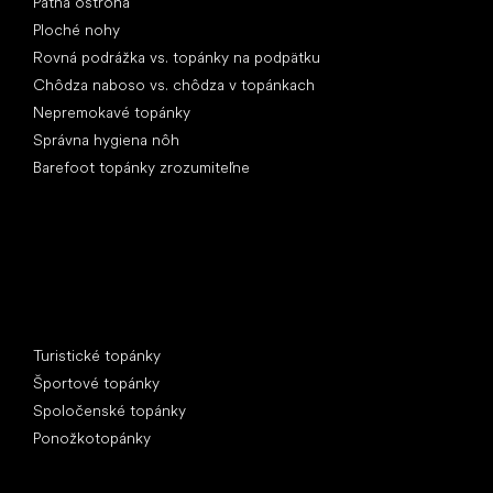
Pätná ostroha
Ploché nohy
Rovná podrážka vs. topánky na podpätku
Chôdza naboso vs. chôdza v topánkach
Nepremokavé topánky
Správna hygiena nôh
Barefoot topánky zrozumiteľne
Špeciálne kategórie
Turistické topánky
Športové topánky
Spoločenské topánky
Ponožkotopánky
Obľúbené značky