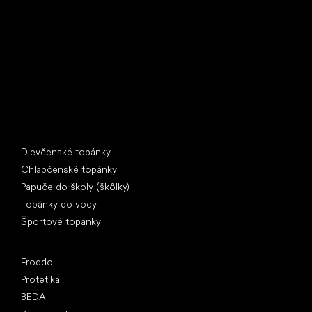
397 01 Písek
IČ: 07715773, DIČ: CZ07715773
Špeciálne kategórie
Dievčenské topánky
Chlapčenské topánky
Papuče do školy (škôlky)
Topánky do vody
Športové topánky
Obľúbené značky
Froddo
Protetika
BEDA