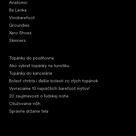
Anatomic
Be Lenka
Vivobarefoot
Groundies
Xero Shoes
Skinners
Články
Topánky do posilňovne
Ako vybrať topánky na turistiku
Topánky do kancelárie
Bolesť chrbta i ďalšie bolesti zo zlých topánok
Vyvraciame 10 najväčších barefoot mýtov!
20 zaujímavostí o ľudskej nohe
Otužovanie nôh
Správne držanie tela