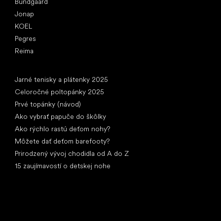
Bundgaard
Jonap
KOEL
Pegres
Reima
Články
Jarné tenisky a plátenky 2025
Celoročné poltopánky 2025
Prvé topánky (návod)
Ako vybrať papuče do škôlky
Ako rýchlo rastú deťom nohy?
Môžete dať deťom barefooty?
Prirodzený vývoj chodidla od A do Z
15 zaujímavostí o detskej nohe