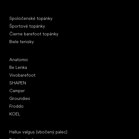
Špeciálne kategórie
Spoločenské topánky
Športové topánky
Čierne barefoot topánky
Biele tenisky
Obľúbené značky
Anatomic
Be Lenka
Vivobarefoot
SHAPEN
Camper
Groundies
Froddo
KOEL
Články
Hallux valgus (vbočený palec)