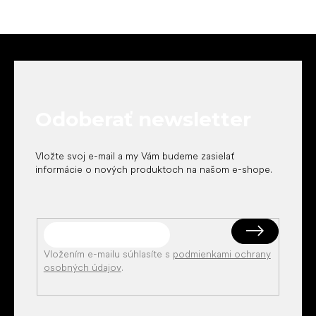
Z
á
p
ä
t
Odoberať newsletter
i
e
Vložte svoj e-mail a my Vám budeme zasielať
informácie o nových produktoch na našom e-shope.
Vložením e-mailu súhlasíte s
podmienkami ochrany
osobných údajov
.