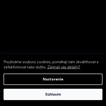
Bežecké tenisky
Používáme soubory cookies, pomáhají nám zkvalitňovat a
zefektivňovat naše služby.
Zajímají vás detaily?
Nastavenie
Little Shoes s.r.o.
Súhlasím
U Vodárny 1506
397 01 Písek