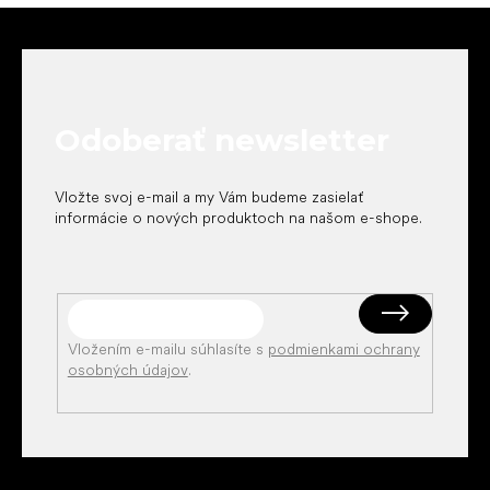
Z
á
p
ä
t
Odoberať newsletter
i
e
Vložte svoj e-mail a my Vám budeme zasielať
informácie o nových produktoch na našom e-shope.
Vložením e-mailu súhlasíte s
podmienkami ochrany
osobných údajov
.