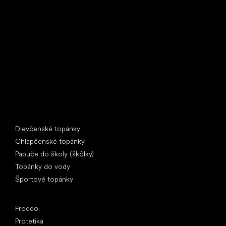
Little Shoes s.r.o.
U Vodárny 1506
397 01 Písek
IČ: 07715773, DIČ: CZ07715773
Špeciálne kategórie
Dievčenské topánky
Chlapčenské topánky
Papuče do školy (škôlky)
Topánky do vody
Športové topánky
Obľúbené značky
Froddo
Protetika