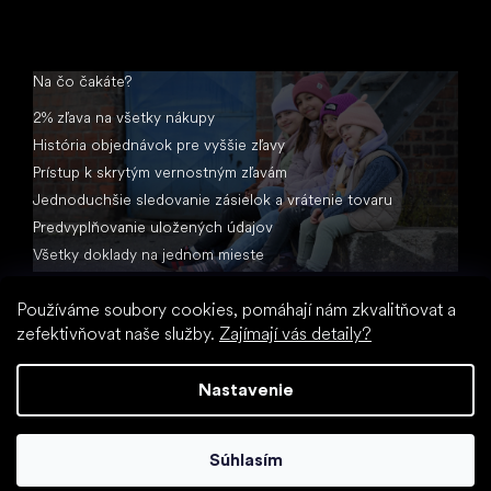
Na čo čakáte?
2% zľava na všetky nákupy
História objednávok pre vyššie zľavy
Prístup k skrytým vernostným zľavám
Jednoduchšie sledovanie zásielok a vrátenie tovaru
Predvyplňovanie uložených údajov
Všetky doklady na jednom mieste
Používáme soubory cookies, pomáhají nám zkvalitňovat a
zefektivňovat naše služby.
Zajímají vás detaily?
Nastavenie
Vytvoril Shoptet
Súhlasím
Copyright 2026
Little Shoes.sk
. Všetky práva vyhradené.