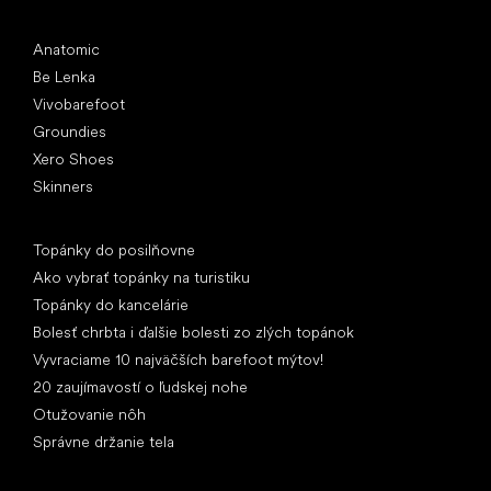
Obľúbené značky
Anatomic
Be Lenka
Vivobarefoot
Groundies
Xero Shoes
Skinners
Články
Topánky do posilňovne
Ako vybrať topánky na turistiku
Topánky do kancelárie
Bolesť chrbta i ďalšie bolesti zo zlých topánok
Vyvraciame 10 najväčších barefoot mýtov!
20 zaujímavostí o ľudskej nohe
Otužovanie nôh
Správne držanie tela