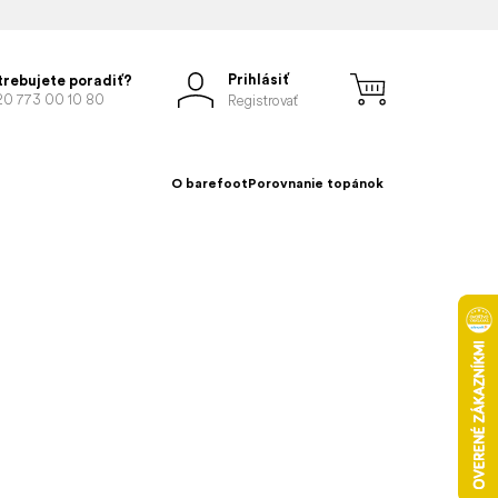
Prihlásiť
trebujete poradiť?
20 773 00 10 80
Registrovať
O barefoot
Porovnanie topánok