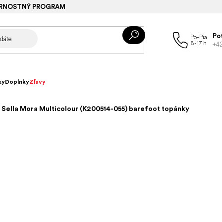
RNOSTNÝ PROGRAM
Po
+4
ky
Doplnky
Zľavy
Sella Mora Multicolour (K200514-055) barefoot topánky