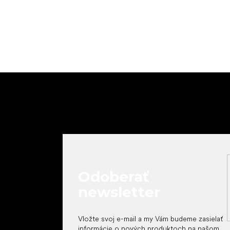
Z
á
p
ä
t
i
e
Odoberať
newsletter
Vložte svoj e-mail a my Vám budeme zasielať
informácie o nových produktoch na našom