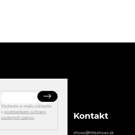
Vložením e-mailu súhlasíte
s
podmienkami ochrany
Kontakt
osobných údajov
.
shoes
@
littleshoes.sk