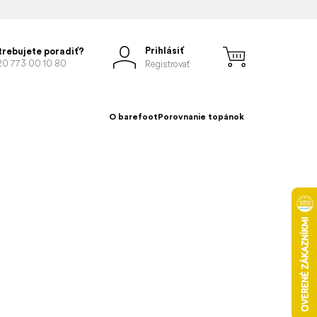
Prihlásiť
trebujete poradiť?
20 773 00 10 80
Registrovať
O barefoot
Porovnanie topánok