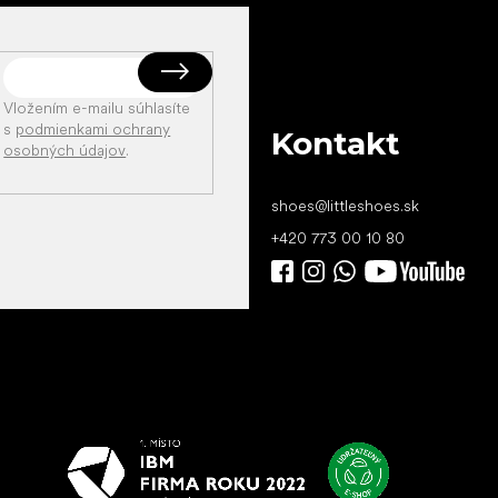
Vložením e-mailu súhlasíte
s
podmienkami ochrany
Kontakt
osobných údajov
.
shoes
@
littleshoes.sk
+420 773 00 10 80
Všetko
najlepšie
vašim nohám