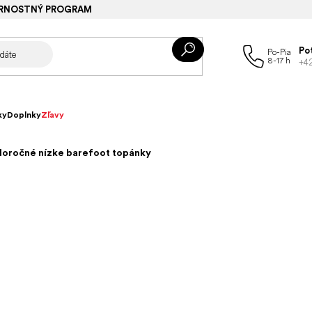
RNOSTNÝ PROGRAM
Po
+4
ky
Doplnky
Zľavy
loročné nízke barefoot topánky