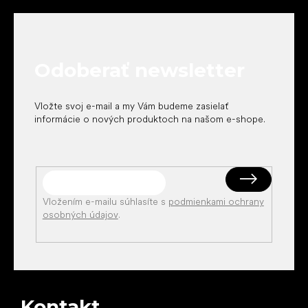
á
p
ä
t
Odoberať newsletter
i
e
Vložte svoj e-mail a my Vám budeme zasielať
informácie o nových produktoch na našom e-shope.
Vložením e-mailu súhlasíte s
podmienkami ochrany
osobných údajov
.
Kontakt