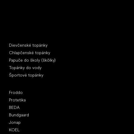
Špeciálne kategórie
Dievčenské topánky
Chlapčenské topánky
Papuče do školy (škôlky)
Topánky do vody
Športové topánky
Obľúbené značky
Froddo
Protetika
BEDA
Bundgaard
Jonap
KOEL