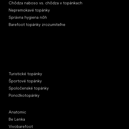
Chôdza naboso vs. chôdza v topánkach
Nepremokavé topánky
Správna hygiena nôh
Barefoot topánky zrozumiteľne
Špeciálne kategórie
Turistické topánky
Športové topánky
Spoločenské topánky
Ponožkotopánky
Obľúbené značky
Anatomic
Be Lenka
Vivobarefoot