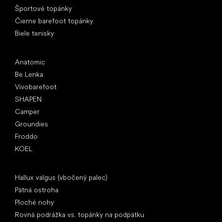
Športové topánky
Čierne barefoot topánky
Biele tenisky
Obľúbené značky
Anatomic
Be Lenka
Vivobarefoot
SHAPEN
Camper
Groundies
Froddo
KOEL
Články
Hallux valgus (vbočený palec)
Pätná ostroha
Ploché nohy
Rovná podrážka vs. topánky na podpätku