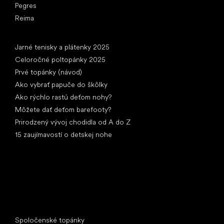
Pegres
Reima
Články
Jarné tenisky a plátenky 2025
Celoročné poltopánky 2025
Prvé topánky (návod)
Ako vybrať papuče do škôlky
Ako rýchlo rastú deťom nohy?
Môžete dať deťom barefooty?
Prirodzený vývoj chodidla od A do Z
15 zaujímavostí o detskej nohe
Špeciálne kategórie
Spoločenské topánky