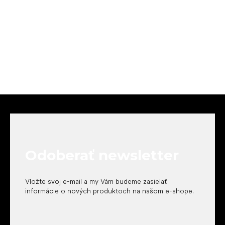
Z
á
p
ä
t
Odoberať newsletter
i
e
Vložte svoj e-mail a my Vám budeme zasielať
informácie o nových produktoch na našom e-shope.