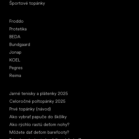
Športové topánky
Obľúbené značky
Froddo
Protetika
BEDA
Bundgaard
Jonap
KOEL
Pegres
Reima
Články
Jarné tenisky a plátenky 2025
Celoročné poltopánky 2025
Prvé topánky (návod)
Ako vybrať papuče do škôlky
Ako rýchlo rastú deťom nohy?
Môžete dať deťom barefooty?