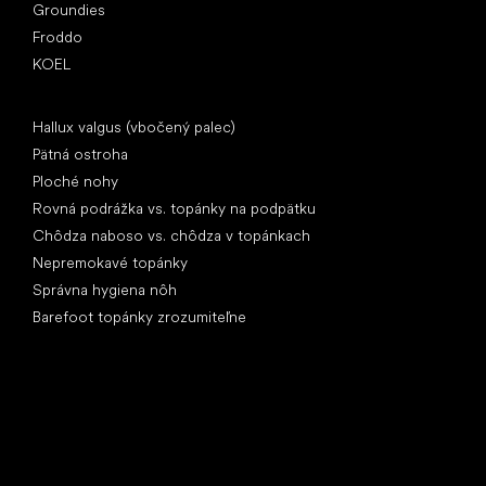
Groundies
Froddo
KOEL
Články
Hallux valgus (vbočený palec)
Pätná ostroha
Ploché nohy
Rovná podrážka vs. topánky na podpätku
Chôdza naboso vs. chôdza v topánkach
Nepremokavé topánky
Správna hygiena nôh
Barefoot topánky zrozumiteľne
Špeciálne kategórie