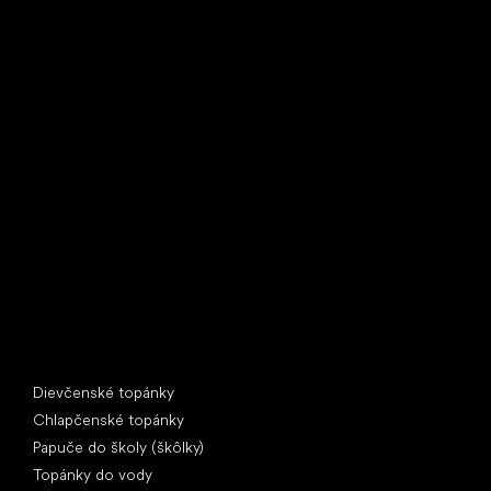
Little Shoes s.r.o.
U Vodárny 1506
397 01 Písek
IČ: 07715773, DIČ: CZ07715773
Špeciálne kategórie
Dievčenské topánky
Chlapčenské topánky
Papuče do školy (škôlky)
Topánky do vody