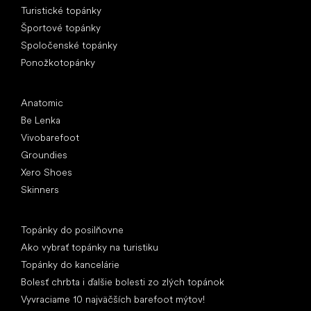
Turistické topánky
Športové topánky
Spoločenské topánky
Ponožkotopánky
Obľúbené značky
Anatomic
Be Lenka
Vivobarefoot
Groundies
Xero Shoes
Skinners
Články
Topánky do posilňovne
Ako vybrať topánky na turistiku
Topánky do kancelárie
Bolesť chrbta i ďalšie bolesti zo zlých topánok
Vyvraciame 10 najväčších barefoot mýtov!