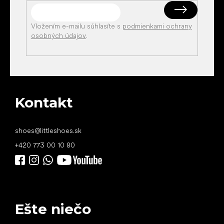
Vložením e-mailu súhlasíte s
podmienkami ochrany
osobných údajov
.
Kontakt
shoes
@
littleshoes.sk
+420 773 00 10 80
Ešte niečo