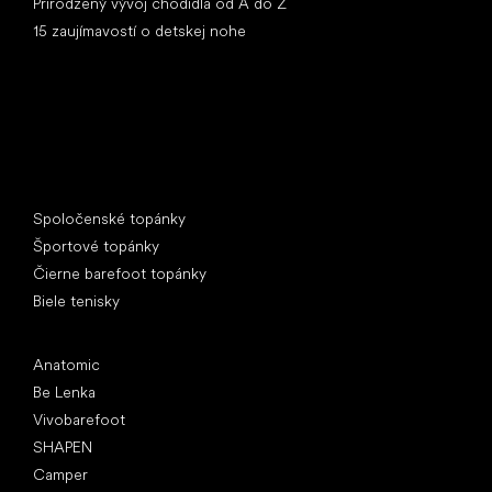
Prirodzený vývoj chodidla od A do Z
15 zaujímavostí o detskej nohe
Špeciálne kategórie
Spoločenské topánky
Športové topánky
Čierne barefoot topánky
Biele tenisky
Obľúbené značky
Anatomic
Be Lenka
Vivobarefoot
SHAPEN
Camper