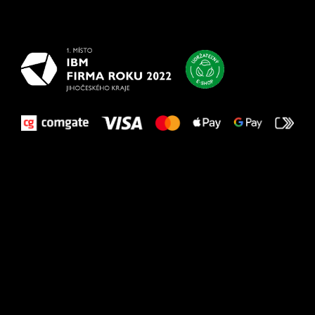
najlepšie
vašim nohám