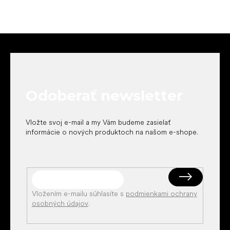
Z
á
p
ä
t
Odoberať newsletter
i
e
Vložte svoj e-mail a my Vám budeme zasielať
informácie o nových produktoch na našom e-shope.
Vložením e-mailu súhlasíte s
podmienkami ochrany
osobných údajov
.