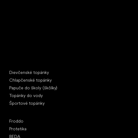
U Vodárny 1506
397 01 Písek
IČ: 07715773, DIČ: CZ07715773
Špeciálne kategórie
Dievčenské topánky
Chlapčenské topánky
Papuče do školy (škôlky)
Topánky do vody
Športové topánky
Obľúbené značky
Froddo
Protetika
BEDA