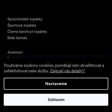
Špeciálne kategórie
Spoločenské topánky
Športové topánky
Čierne barefoot topánky
Biele tenisky
Obľúbené značky
Anatomic
Be Lenka
Vivobarefoot
Používáme soubory cookies, pomáhají nám zkvalitňovat a
zefektivňovat naše služby.
Zajímají vás detaily?
SHAPEN
Camper
Nastavenie
Groundies
Froddo
KOEL
Súhlasím
Články
Hallux valgus (vbočený palec)