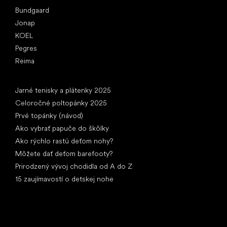
Bundgaard
Jonap
KOEL
Pegres
Reima
Články
Jarné tenisky a plátenky 2025
Celoročné poltopánky 2025
Prvé topánky (návod)
Ako vybrať papuče do škôlky
Ako rýchlo rastú deťom nohy?
Môžete dať deťom barefooty?
Prirodzený vývoj chodidla od A do Z
15 zaujímavostí o detskej nohe