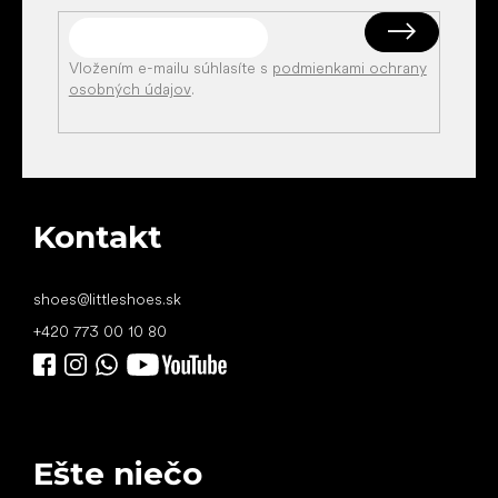
Vložením e-mailu súhlasíte s
podmienkami ochrany
osobných údajov
.
Kontakt
shoes
@
littleshoes.sk
+420 773 00 10 80
Ešte niečo