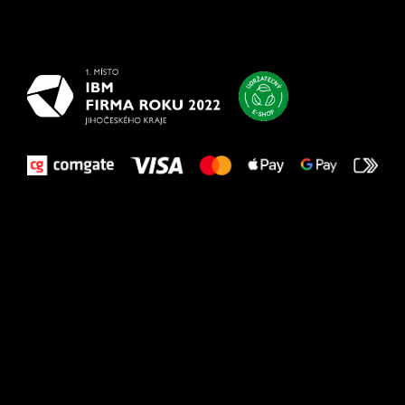
najlepšie
vašim nohám