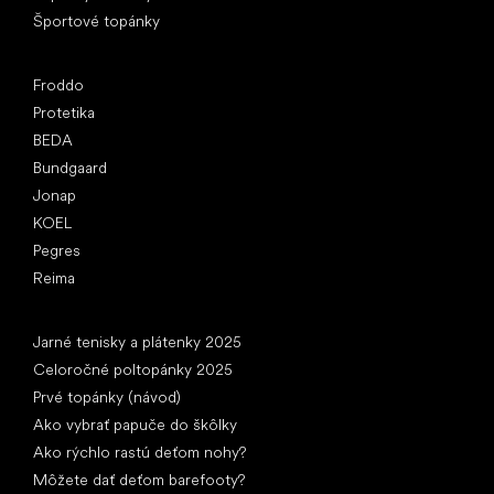
Športové topánky
Obľúbené značky
Froddo
Protetika
BEDA
Bundgaard
Jonap
KOEL
Pegres
Reima
Články
Jarné tenisky a plátenky 2025
Celoročné poltopánky 2025
Prvé topánky (návod)
Ako vybrať papuče do škôlky
Ako rýchlo rastú deťom nohy?
Môžete dať deťom barefooty?