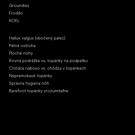
Groundies
Froddo
KOEL
Články
Hallux valgus (vbočený palec)
Pätná ostroha
Ploché nohy
Rovná podrážka vs. topánky na podpätku
Chôdza naboso vs. chôdza v topánkach
Nepremokavé topánky
Správna hygiena nôh
Barefoot topánky zrozumiteľne