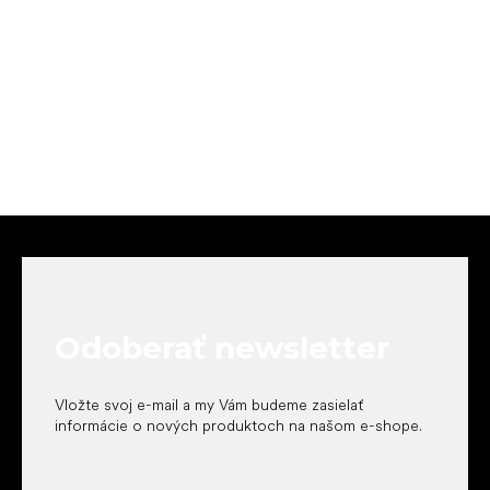
Z
á
p
ä
t
Odoberať newsletter
i
e
Vložte svoj e-mail a my Vám budeme zasielať
informácie o nových produktoch na našom e-shope.