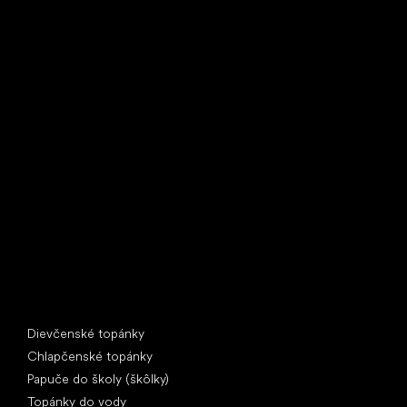
Little Shoes s.r.o.
U Vodárny 1506
397 01 Písek
IČ: 07715773, DIČ: CZ07715773
Špeciálne kategórie
Dievčenské topánky
Chlapčenské topánky
Papuče do školy (škôlky)
Topánky do vody