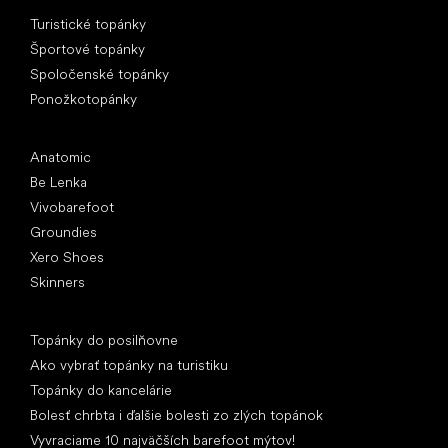
Špeciálne kategórie
Turistické topánky
Športové topánky
Spoločenské topánky
Ponožkotopánky
Obľúbené značky
Anatomic
Be Lenka
Vivobarefoot
Groundies
Xero Shoes
Skinners
Články
Topánky do posilňovne
Ako vybrať topánky na turistiku
Topánky do kancelárie
Bolesť chrbta i ďalšie bolesti zo zlých topánok
Vyvraciame 10 najväčších barefoot mýtov!