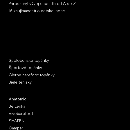
Prirodzený vývoj chodidla od A do Z
15 zaujímavostí o detskej nohe
Špeciálne kategórie
Spoločenské topánky
Športové topánky
Čierne barefoot topánky
Biele tenisky
Obľúbené značky
Anatomic
Be Lenka
Vivobarefoot
SHAPEN
Camper