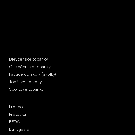
397 01 Písek
IČ: 07715773, DIČ: CZ07715773
Špeciálne kategórie
Dievčenské topánky
Chlapčenské topánky
Papuče do školy (škôlky)
Topánky do vody
Športové topánky
Obľúbené značky
Froddo
Protetika
BEDA
Bundgaard