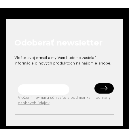
Z
á
p
ä
t
Odoberať newsletter
i
e
Vložte svoj e-mail a my Vám budeme zasielať
informácie o nových produktoch na našom e-shope.
Vložením e-mailu súhlasíte s
podmienkami ochrany
osobných údajov
.