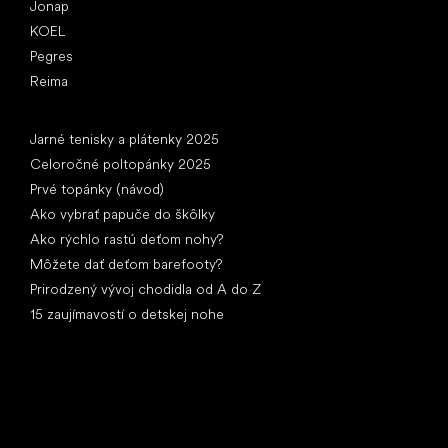
Jonap
KOEL
Pegres
Reima
Články
Jarné tenisky a plátenky 2025
Celoročné poltopánky 2025
Prvé topánky (návod)
Ako vybrať papuče do škôlky
Ako rýchlo rastú deťom nohy?
Môžete dať deťom barefooty?
Prirodzený vývoj chodidla od A do Z
15 zaujímavostí o detskej nohe