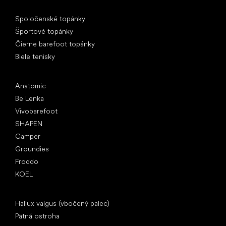
Špeciálne kategórie
Spoločenské topánky
Športové topánky
Čierne barefoot topánky
Biele tenisky
Obľúbené značky
Anatomic
Be Lenka
Vivobarefoot
SHAPEN
Camper
Groundies
Froddo
KOEL
Články
Hallux valgus (vbočený palec)
Pätná ostroha