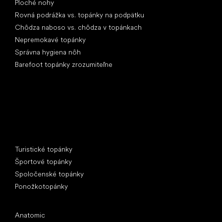
Ploché nohy
Rovná podrážka vs. topánky na podpätku
Chôdza naboso vs. chôdza v topánkach
Nepremokavé topánky
Správna hygiena nôh
Barefoot topánky zrozumiteľne
Špeciálne kategórie
Turistické topánky
Športové topánky
Spoločenské topánky
Ponožkotopánky
Obľúbené značky
Anatomic