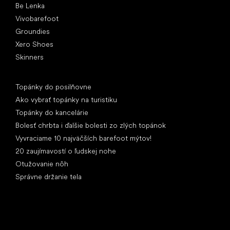
Be Lenka
Vivobarefoot
Groundies
Xero Shoes
Skinners
Články
Topánky do posilňovne
Ako vybrať topánky na turistiku
Topánky do kancelárie
Bolesť chrbta i ďalšie bolesti zo zlých topánok
Vyvraciame 10 najväčších barefoot mýtov!
20 zaujímavostí o ľudskej nohe
Otužovanie nôh
Správne držanie tela