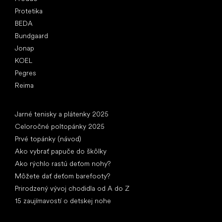
Protetika
BEDA
Bundgaard
Jonap
KOEL
Pegres
Reima
Články
Jarné tenisky a plátenky 2025
Celoročné poltopánky 2025
Prvé topánky (návod)
Ako vybrať papuče do škôlky
Ako rýchlo rastú deťom nohy?
Môžete dať deťom barefooty?
Prirodzený vývoj chodidla od A do Z
15 zaujímavostí o detskej nohe