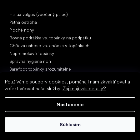
Články
Hallux valgus (vbočený palec)
Pätná ostroha
Ploché nohy
Rovná podrážka vs. topánky na podpätku
Chôdza naboso vs. chôdza v topánkach
Nepremokavé topánky
Správna hygiena nôh
Barefoot topánky zrozumiteľne
Používáme soubory cookies, pomáhají nám zkvalitňovat a
zefektivňovat naše služby.
Zajímají vás detaily?
Nastavenie
Špeciálne kategórie
Turistické topánky
Súhlasím
Športové topánky
Spoločenské topánky