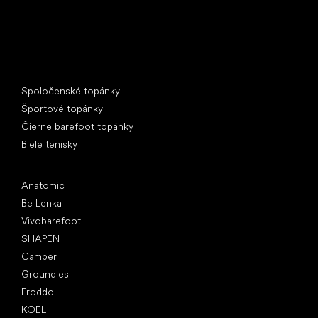
Špeciálne kategórie
Spoločenské topánky
Športové topánky
Čierne barefoot topánky
Biele tenisky
Obľúbené značky
Anatomic
Be Lenka
Vivobarefoot
SHAPEN
Camper
Groundies
Froddo
KOEL