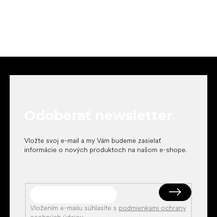
Z
á
p
ä
t
Odoberať newsletter
i
e
Vložte svoj e-mail a my Vám budeme zasielať
informácie o nových produktoch na našom e-shope.
Vložením e-mailu súhlasíte s
podmienkami ochrany
osobných údajov
.