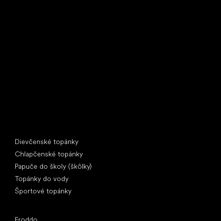
Little Shoes s.r.o.
U Vodárny 1506
397 01 Písek
IČ: 07715773, DIČ: CZ07715773
Špeciálne kategórie
Dievčenské topánky
Chlapčenské topánky
Papuče do školy (škôlky)
Topánky do vody
Športové topánky
Obľúbené značky
Froddo