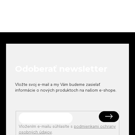
Z
á
p
ä
t
Odoberať newsletter
i
e
Vložte svoj e-mail a my Vám budeme zasielať
informácie o nových produktoch na našom e-shope.
Vložením e-mailu súhlasíte s
podmienkami ochrany
osobných údajov
.