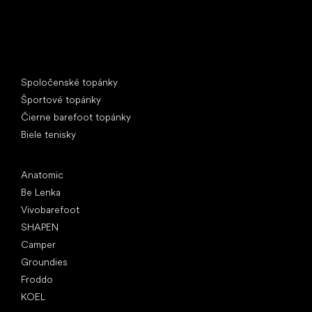
Špeciálne kategórie
Spoločenské topánky
Športové topánky
Čierne barefoot topánky
Biele tenisky
Obľúbené značky
Anatomic
Be Lenka
Vivobarefoot
SHAPEN
Camper
Groundies
Froddo
KOEL