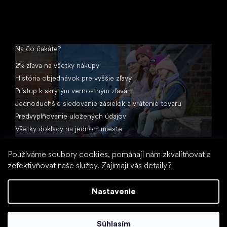
Na čo čakáte?
2% zľava na všetky nákupy
História objednávok pre vyššie zľavy
Prístup k skrytým vernostným zľavám
Jednoduchšie sledovanie zásielok a vrátenie tovaru
Predvyplňovanie uložených údajov
Všetky doklady na jednom mieste
Používáme soubory cookies, pomáhají nám zkvalitňovat a
zefektivňovat naše služby.
Zajímají vás detaily?
Nastavenie
Vytvoril Shoptet
Súhlasím
Copyright 2026
Little Shoes.sk
. Všetky práva vyhradené.