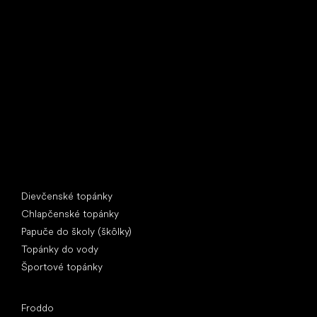
Little Shoes s.r.o.
U Vodárny 1506
397 01 Písek
IČ: 07715773, DIČ: CZ07715773
Špeciálne kategórie
Dievčenské topánky
Chlapčenské topánky
Papuče do školy (škôlky)
Topánky do vody
Športové topánky
Obľúbené značky
Froddo