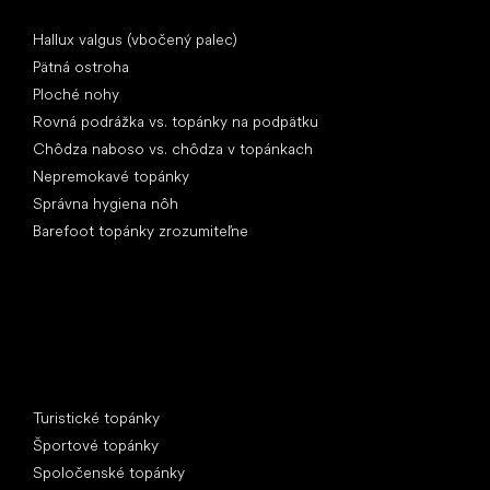
Články
Hallux valgus (vbočený palec)
Pätná ostroha
Ploché nohy
Rovná podrážka vs. topánky na podpätku
Chôdza naboso vs. chôdza v topánkach
Nepremokavé topánky
Správna hygiena nôh
Barefoot topánky zrozumiteľne
Špeciálne kategórie
Turistické topánky
Športové topánky
Spoločenské topánky