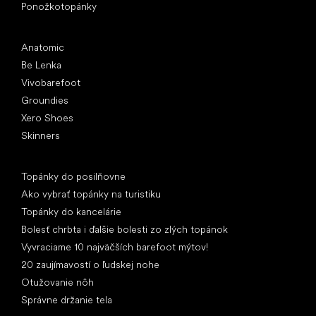
Ponožkotopánky
Obľúbené značky
Anatomic
Be Lenka
Vivobarefoot
Groundies
Xero Shoes
Skinners
Články
Topánky do posilňovne
Ako vybrať topánky na turistiku
Topánky do kancelárie
Bolesť chrbta i ďalšie bolesti zo zlých topánok
Vyvraciame 10 najväčších barefoot mýtov!
20 zaujímavostí o ľudskej nohe
Otužovanie nôh
Správne držanie tela