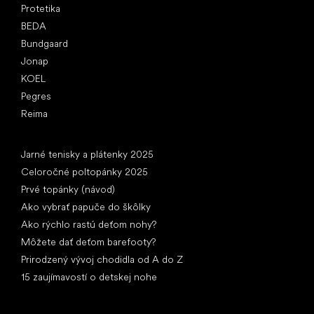
Protetika
BEDA
Bundgaard
Jonap
KOEL
Pegres
Reima
Články
Jarné tenisky a plátenky 2025
Celoročné poltopánky 2025
Prvé topánky (návod)
Ako vybrať papuče do škôlky
Ako rýchlo rastú deťom nohy?
Môžete dať deťom barefooty?
Prirodzený vývoj chodidla od A do Z
15 zaujímavostí o detskej nohe