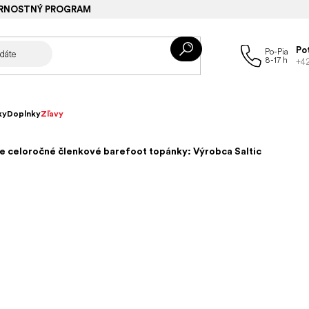
RNOSTNÝ PROGRAM
Po
+4
ky
Doplnky
Zľavy
e celoročné členkové barefoot topánky: Výrobca Saltic