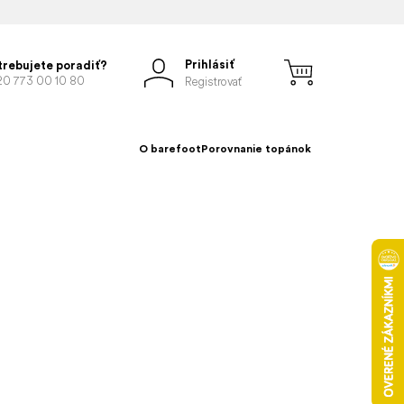
Prihlásiť
trebujete poradiť?
20 773 00 10 80
Registrovať
O barefoot
Porovnanie topánok