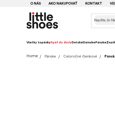
Prejsť
O NÁS
AKO NAKUPOVAŤ
KONTAKT
VE
na
obsah
Všetky topánky
Späť do školy
Detské
Dámske
Pánske
Znač
Domov
Pánske
Celoročné členkové
Pánsk