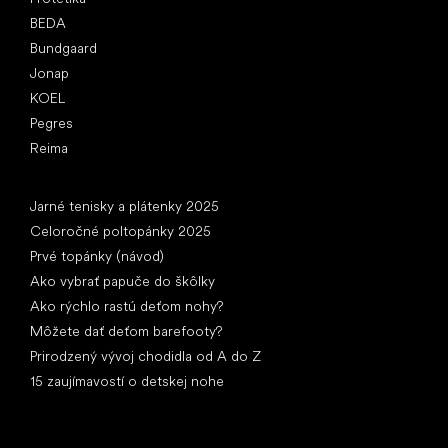
BEDA
Bundgaard
Jonap
KOEL
Pegres
Reima
Články
Jarné tenisky a plátenky 2025
Celoročné poltopánky 2025
Prvé topánky (návod)
Ako vybrať papuče do škôlky
Ako rýchlo rastú deťom nohy?
Môžete dať deťom barefooty?
Prirodzený vývoj chodidla od A do Z
15 zaujímavostí o detskej nohe