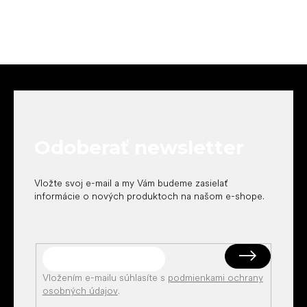
Z
á
p
ä
t
Odoberať newsletter
i
e
Vložte svoj e-mail a my Vám budeme zasielať
informácie o nových produktoch na našom e-shope.
Vložením e-mailu súhlasíte s
podmienkami ochrany
osobných údajov
.