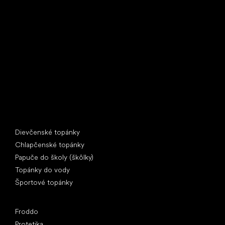
Little Shoes s.r.o.
U Vodárny 1506
397 01 Písek
IČ: 07715773, DIČ: CZ07715773
Špeciálne kategórie
Dievčenské topánky
Chlapčenské topánky
Papuče do školy (škôlky)
Topánky do vody
Športové topánky
Obľúbené značky
Froddo
Protetika