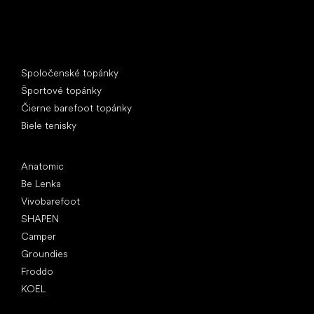
Špeciálne kategórie
Spoločenské topánky
Športové topánky
Čierne barefoot topánky
Biele tenisky
Obľúbené značky
Anatomic
Be Lenka
Vivobarefoot
SHAPEN
Camper
Groundies
Froddo
KOEL