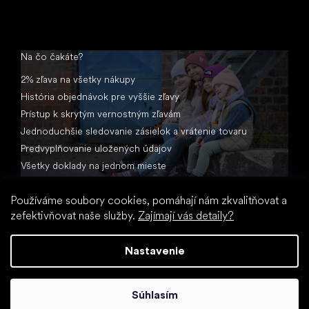
Na čo čakáte?
2% zľava na všetky nákupy
História objednávok pre vyššie zľavy
Prístup k skrytým vernostným zľavám
Jednoduchšie sledovanie zásielok a vrátenie tovaru
Predvyplňovanie uložených údajov
Všetky doklady na jednom mieste
Používáme soubory cookies, pomáhají nám zkvalitňovat a
zefektivňovat naše služby.
Zajímají vás detaily?
Nastavenie
Vytvoril Shoptet
Súhlasím
Copyright 2026
Little Shoes.sk
. Všetky práva vyhradené.