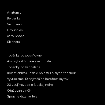
Obľúbené značky
Anatomic
Be Lenka
Vivobarefoot
Groundies
Xero Shoes
Skinners
Články
Topánky do posilňovne
Ako vybrať topánky na turistiku
Topánky do kancelárie
Bolesť chrbta i ďalšie bolesti zo zlých topánok
Vyvraciame 10 najväčších barefoot mýtov!
20 zaujímavostí o ľudskej nohe
Otužovanie nôh
Správne držanie tela