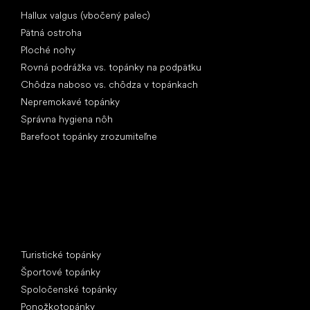
Články
Hallux valgus (vbočený palec)
Pätná ostroha
Ploché nohy
Rovná podrážka vs. topánky na podpätku
Chôdza naboso vs. chôdza v topánkach
Nepremokavé topánky
Správna hygiena nôh
Barefoot topánky zrozumiteľne
Špeciálne kategórie
Turistické topánky
Športové topánky
Spoločenské topánky
Ponožkotopánky