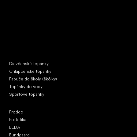
397 01 Písek
IČ: 07715773, DIČ: CZ07715773
Špeciálne kategórie
Dievčenské topánky
Chlapčenské topánky
Papuče do školy (škôlky)
Topánky do vody
Športové topánky
Obľúbené značky
Froddo
Protetika
BEDA
Bundgaard