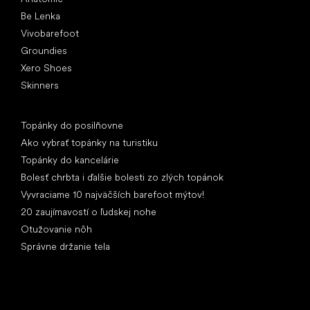
Be Lenka
Vivobarefoot
Groundies
Xero Shoes
Skinners
Články
Topánky do posilňovne
Ako vybrať topánky na turistiku
Topánky do kancelárie
Bolesť chrbta i ďalšie bolesti zo zlých topánok
Vyvraciame 10 najväčších barefoot mýtov!
20 zaujímavostí o ľudskej nohe
Otužovanie nôh
Správne držanie tela