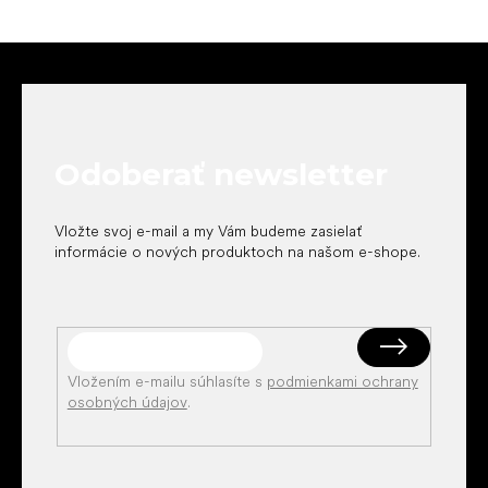
Z
á
p
ä
t
Odoberať newsletter
i
e
Vložte svoj e-mail a my Vám budeme zasielať
informácie o nových produktoch na našom e-shope.
Vložením e-mailu súhlasíte s
podmienkami ochrany
osobných údajov
.