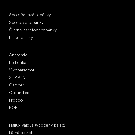
Špeciálne kategórie
Spoločenské topánky
Športové topánky
Čierne barefoot topánky
Biele tenisky
Obľúbené značky
Anatomic
Be Lenka
Vivobarefoot
SHAPEN
Camper
Groundies
Froddo
KOEL
Články
Hallux valgus (vbočený palec)
Pätná ostroha