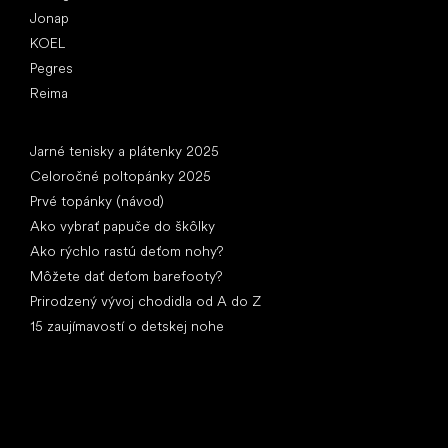
Jonap
KOEL
Pegres
Reima
Články
Jarné tenisky a plátenky 2025
Celoročné poltopánky 2025
Prvé topánky (návod)
Ako vybrať papuče do škôlky
Ako rýchlo rastú deťom nohy?
Môžete dať deťom barefooty?
Prirodzený vývoj chodidla od A do Z
15 zaujímavostí o detskej nohe