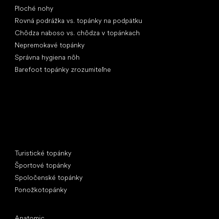
Ploché nohy
Rovná podrážka vs. topánky na podpätku
Chôdza naboso vs. chôdza v topánkach
Nepremokavé topánky
Správna hygiena nôh
Barefoot topánky zrozumiteľne
Špeciálne kategórie
Turistické topánky
Športové topánky
Spoločenské topánky
Ponožkotopánky
Obľúbené značky
Anatomic