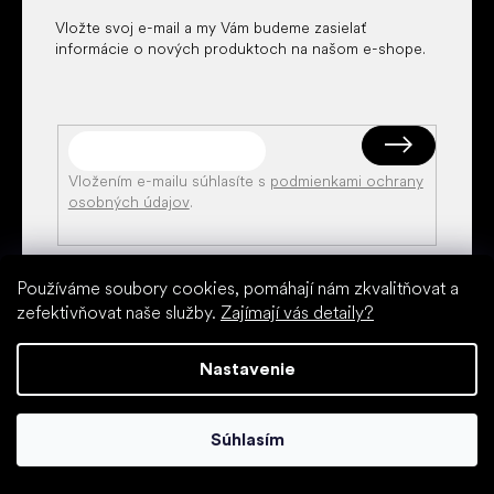
Vložte svoj e-mail a my Vám budeme zasielať
informácie o nových produktoch na našom e-shope.
Vložením e-mailu súhlasíte s
podmienkami ochrany
osobných údajov
.
Používáme soubory cookies, pomáhají nám zkvalitňovat a
zefektivňovat naše služby.
Zajímají vás detaily?
Kontakt
Nastavenie
shoes
@
littleshoes.sk
Súhlasím
+420 773 00 10 80