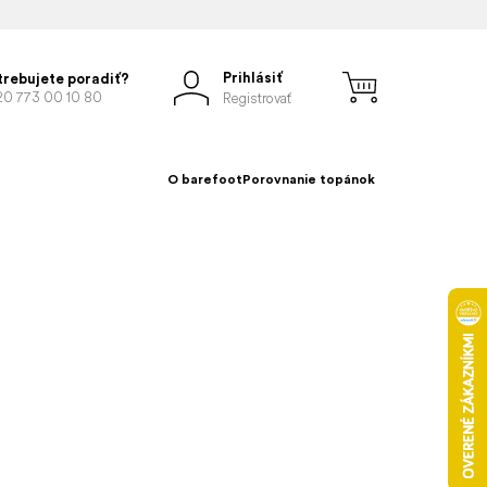
Prihlásiť
trebujete poradiť?
20 773 00 10 80
Registrovať
O barefoot
Porovnanie topánok