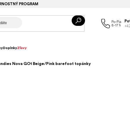
RNOSTNÝ PROGRAM
Po
+4
ky
Doplnky
Zľavy
ndies Nova GO1 Beige/Pink barefoot topánky