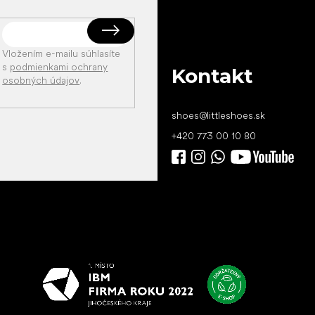
Vložením e-mailu súhlasíte
s
podmienkami ochrany
Kontakt
osobných údajov
.
shoes
@
littleshoes.sk
+420 773 00 10 80
Všetko
najlepšie
vašim nohám