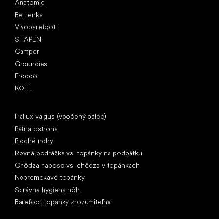
Anatomic
Be Lenka
Vivobarefoot
SHAPEN
Camper
Groundies
Froddo
KOEL
Články
Hallux valgus (vbočený palec)
Pätná ostroha
Ploché nohy
Rovná podrážka vs. topánky na podpätku
Chôdza naboso vs. chôdza v topánkach
Nepremokavé topánky
Správna hygiena nôh
Barefoot topánky zrozumiteľne