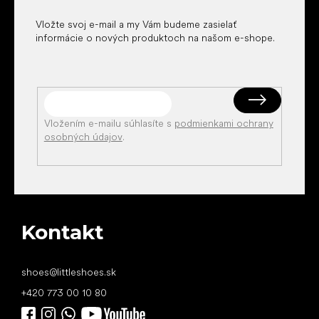
e
Vložte svoj e-mail a my Vám budeme zasielať
informácie o nových produktoch na našom e-shope.
Vložením e-mailu súhlasíte s
podmienkami ochrany
osobných údajov
.
Kontakt
shoes
@
littleshoes.sk
+420 773 00 10 80