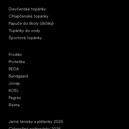
Špeciálne kategórie
Dievčenské topánky
Chlapčenské topánky
Papuče do školy (škôlky)
Topánky do vody
Športové topánky
Obľúbené značky
Froddo
Protetika
BEDA
Bundgaard
Jonap
KOEL
Pegres
Reima
Články
Jarné tenisky a plátenky 2025
Celoročné poltopánky 2025