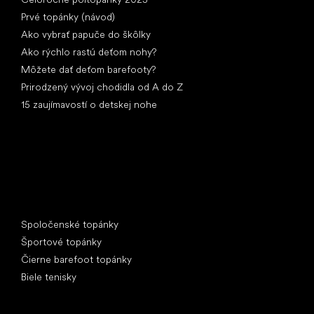
Prvé topánky (návod)
Ako vybrať papuče do škôlky
Ako rýchlo rastú deťom nohy?
Môžete dať deťom barefooty?
Prirodzený vývoj chodidla od A do Z
15 zaujímavostí o detskej nohe
Špeciálne kategórie
Spoločenské topánky
Športové topánky
Čierne barefoot topánky
Biele tenisky
Obľúbené značky