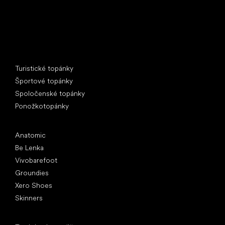
Špeciálne kategórie
Turistické topánky
Športové topánky
Spoločenské topánky
Ponožkotopánky
Obľúbené značky
Anatomic
Be Lenka
Vivobarefoot
Groundies
Xero Shoes
Skinners
Články