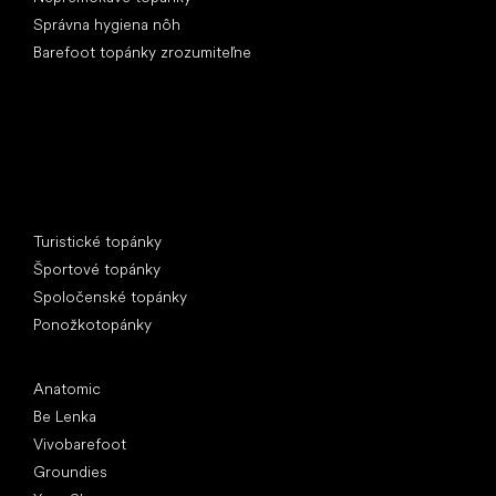
Správna hygiena nôh
Barefoot topánky zrozumiteľne
Špeciálne kategórie
Turistické topánky
Športové topánky
Spoločenské topánky
Ponožkotopánky
Obľúbené značky
Anatomic
Be Lenka
Vivobarefoot
Groundies