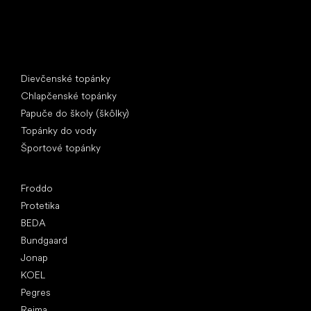
Špeciálne kategórie
Dievčenské topánky
Chlapčenské topánky
Papuče do školy (škôlky)
Topánky do vody
Športové topánky
Obľúbené značky
Froddo
Protetika
BEDA
Bundgaard
Jonap
KOEL
Pegres
Reima