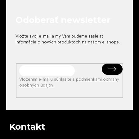
ä
t
Odoberať newsletter
i
e
Vložte svoj e-mail a my Vám budeme zasielať
informácie o nových produktoch na našom e-shope.
Vložením e-mailu súhlasíte s
podmienkami ochrany
osobných údajov
.
Kontakt