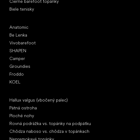
Čierne barefoot topánky
Biele tenisky
Obľúbené značky
Anatomic
Be Lenka
Vivobarefoot
SHAPEN
Camper
Groundies
Froddo
KOEL
Články
Hallux valgus (vbočený palec)
Pätná ostroha
Ploché nohy
Rovná podrážka vs. topánky na podpätku
Chôdza naboso vs. chôdza v topánkach
Nepremokavé topánky