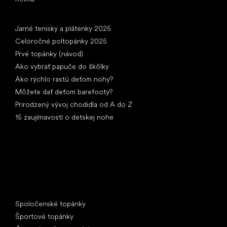
Články
Jarné tenisky a plátenky 2025
Celoročné poltopánky 2025
Prvé topánky (návod)
Ako vybrať papuče do škôlky
Ako rýchlo rastú deťom nohy?
Môžete dať deťom barefooty?
Prirodzený vývoj chodidla od A do Z
15 zaujímavostí o detskej nohe
Špeciálne kategórie
Spoločenské topánky
Športové topánky