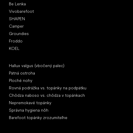
Be Lenka
Vivobarefoot
SHAPEN
Camper
Groundies
Froddo
KOEL
Články
Hallux valgus (vbočený palec)
Pätná ostroha
Ploché nohy
Rovná podrážka vs. topánky na podpätku
Chôdza naboso vs. chôdza v topánkach
Nepremokavé topánky
Správna hygiena nôh
Barefoot topánky zrozumiteľne