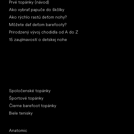
Prvé topánky (návod)
Ako vybrať papuče do škôlky
Ako rýchlo rastú deťom nohy?
Môžete dať deťom barefooty?
Prirodzený vývoj chodidla od A do Z
15 zaujímavostí o detskej nohe
Špeciálne kategórie
Spoločenské topánky
Športové topánky
Čierne barefoot topánky
Biele tenisky
Obľúbené značky
Anatomic