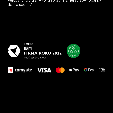
Veľkosť chodidla: Ako ju správne zmerať, aby topánky
dobre sedeli?
Všetko
najlepšie
vašim nohám