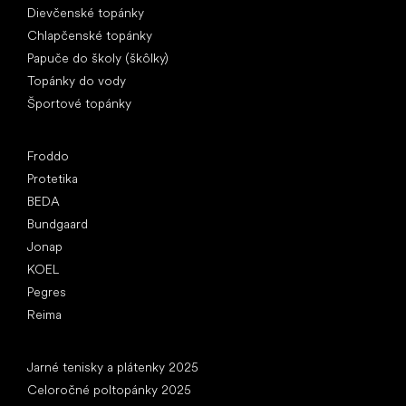
Dievčenské topánky
Chlapčenské topánky
Papuče do školy (škôlky)
Topánky do vody
Športové topánky
Obľúbené značky
Froddo
Protetika
BEDA
Bundgaard
Jonap
KOEL
Pegres
Reima
Články
Jarné tenisky a plátenky 2025
Celoročné poltopánky 2025