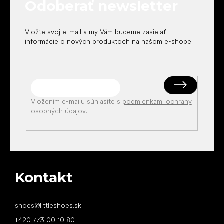
Odoberať newsletter
i
e
Vložte svoj e-mail a my Vám budeme zasielať
informácie o nových produktoch na našom e-shope.
Vložením e-mailu súhlasíte s
podmienkami ochrany
osobných údajov
.
Kontakt
shoes
@
littleshoes.sk
+420 773 00 10 80