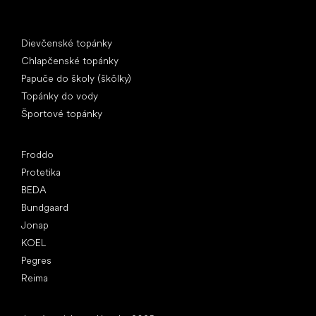
Špeciálne kategórie
Dievčenské topánky
Chlapčenské topánky
Papuče do školy (škôlky)
Topánky do vody
Športové topánky
Obľúbené značky
Froddo
Protetika
BEDA
Bundgaard
Jonap
KOEL
Pegres
Reima
Články