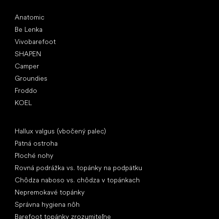
Obľúbené značky
Anatomic
Be Lenka
Vivobarefoot
SHAPEN
Camper
Groundies
Froddo
KOEL
Články
Hallux valgus (vbočený palec)
Pätná ostroha
Ploché nohy
Rovná podrážka vs. topánky na podpätku
Chôdza naboso vs. chôdza v topánkach
Nepremokavé topánky
Správna hygiena nôh
Barefoot topánky zrozumiteľne