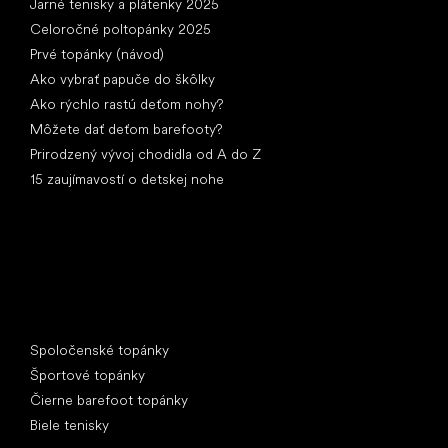
Jarné tenisky a plátenky 2025
Celoročné poltopánky 2025
Prvé topánky (návod)
Ako vybrať papuče do škôlky
Ako rýchlo rastú deťom nohy?
Môžete dať deťom barefooty?
Prirodzený vývoj chodidla od A do Z
15 zaujímavostí o detskej nohe
Špeciálne kategórie
Spoločenské topánky
Športové topánky
Čierne barefoot topánky
Biele tenisky