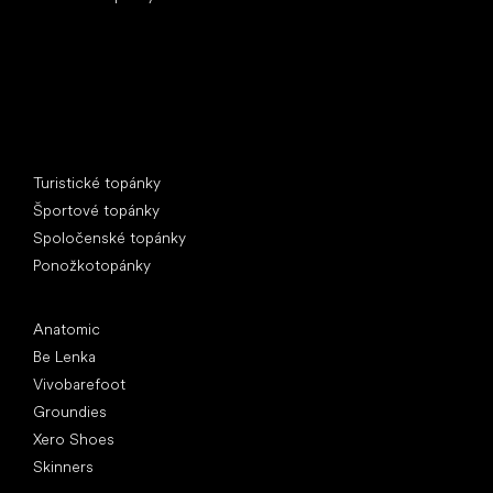
Špeciálne kategórie
Turistické topánky
Športové topánky
Spoločenské topánky
Ponožkotopánky
Obľúbené značky
Anatomic
Be Lenka
Vivobarefoot
Groundies
Xero Shoes
Skinners