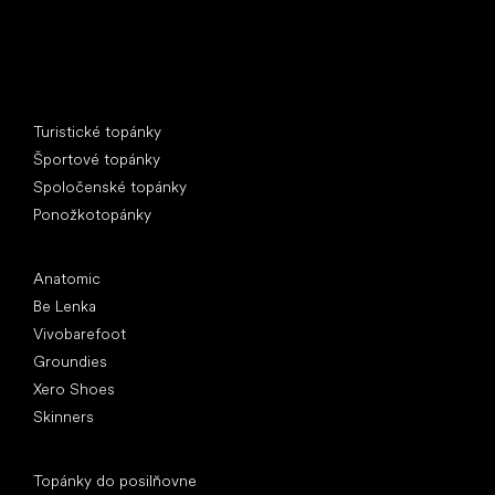
Špeciálne kategórie
Turistické topánky
Športové topánky
Spoločenské topánky
Ponožkotopánky
Obľúbené značky
Anatomic
Be Lenka
Vivobarefoot
Groundies
Xero Shoes
Skinners
Články
Topánky do posilňovne