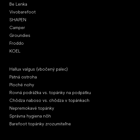
Be Lenka
Vivobarefoot
SHAPEN
Camper
Groundies
Froddo
KOEL
Články
Hallux valgus (vbočený palec)
Pätná ostroha
Ploché nohy
Rovná podrážka vs. topánky na podpätku
Chôdza naboso vs. chôdza v topánkach
Nepremokavé topánky
Správna hygiena nôh
Barefoot topánky zrozumiteľne