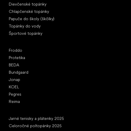
Dievčenské topánky
Chlapčenské topánky
Papuče do školy (škôlky)
Topánky do vody
Športové topánky
Obľúbené značky
Froddo
Protetika
BEDA
Bundgaard
Jonap
KOEL
Pegres
Reima
Články
Jarné tenisky a plátenky 2025
Celoročné poltopánky 2025