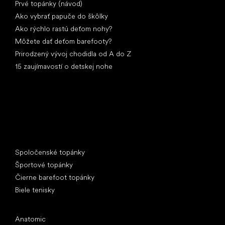
Prvé topánky (návod)
Ako vybrať papuče do škôlky
Ako rýchlo rastú deťom nohy?
Môžete dať deťom barefooty?
Prirodzený vývoj chodidla od A do Z
15 zaujímavostí o detskej nohe
Špeciálne kategórie
Spoločenské topánky
Športové topánky
Čierne barefoot topánky
Biele tenisky
Obľúbené značky
Anatomic