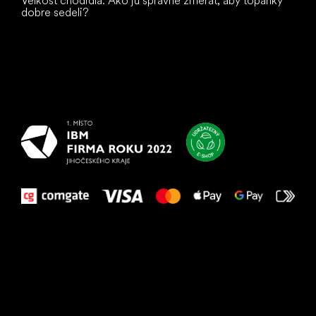
Veľkosť chodidla: Ako ju správne zmerať, aby topánky
dobre sedeli?
Všetko
najlepšie
vašim nohám