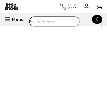
Prejsť
na
obsah