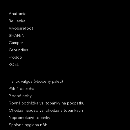
Obľúbené značky
Anatomic
Be Lenka
Vivobarefoot
SHAPEN
Camper
Groundies
Froddo
KOEL
Články
Hallux valgus (vbočený palec)
Pätná ostroha
Ploché nohy
Rovná podrážka vs. topánky na podpätku
Chôdza naboso vs. chôdza v topánkach
Nepremokavé topánky
Správna hygiena nôh