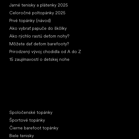
Jarné tenisky a plátenky 2025
Celoročné poltopánky 2025
Prvé topánky (návod)
Ako vybrať papuče do škôlky
Ako rýchlo rastú deťom nohy?
Môžete dať deťom barefooty?
Prirodzený vývoj chodidla od A do Z
15 zaujímavostí o detskej nohe
Špeciálne kategórie
Spoločenské topánky
Športové topánky
Čierne barefoot topánky
Biele tenisky