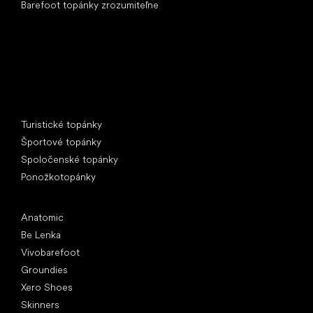
Barefoot topánky zrozumiteľne
Špeciálne kategórie
Turistické topánky
Športové topánky
Spoločenské topánky
Ponožkotopánky
Obľúbené značky
Anatomic
Be Lenka
Vivobarefoot
Groundies
Xero Shoes
Skinners