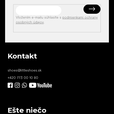
Vložením e-mailu súhlasíte s
podmienkami ochrany
osobných údajov
.
Kontakt
shoes
@
littleshoes.sk
+420 773 00 10 80
Ešte niečo