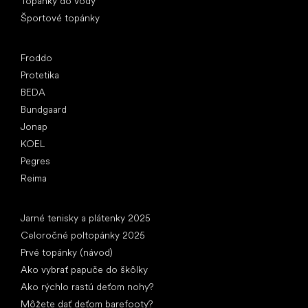
Topánky do vody
Športové topánky
Obľúbené značky
Froddo
Protetika
BEDA
Bundgaard
Jonap
KOEL
Pegres
Reima
Články
Jarné tenisky a plátenky 2025
Celoročné poltopánky 2025
Prvé topánky (návod)
Ako vybrať papuče do škôlky
Ako rýchlo rastú deťom nohy?
Môžete dať deťom barefooty?