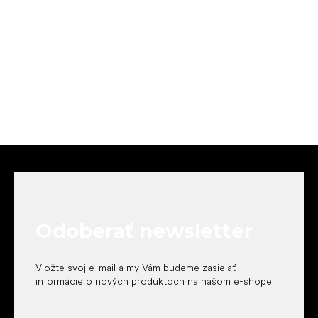
Z
á
p
ä
t
Odoberať newsletter
i
e
Vložte svoj e-mail a my Vám budeme zasielať
informácie o nových produktoch na našom e-shope.