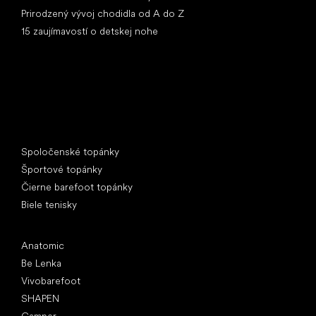
Prirodzený vývoj chodidla od A do Z
15 zaujímavostí o detskej nohe
Špeciálne kategórie
Spoločenské topánky
Športové topánky
Čierne barefoot topánky
Biele tenisky
Obľúbené značky
Anatomic
Be Lenka
Vivobarefoot
SHAPEN
Camper