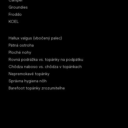
Groundies
Froddo
KOEL
Články
Hallux valgus (vbočený palec)
Pätná ostroha
Ploché nohy
Rovná podrážka vs. topánky na podpätku
Chôdza naboso vs. chôdza v topánkach
Nepremokavé topánky
Správna hygiena nôh
Barefoot topánky zrozumiteľne