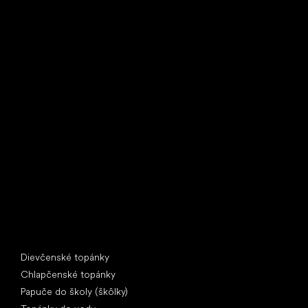
Little Shoes s.r.o.
U Vodárny 1506
397 01 Písek
IČ: 07715773, DIČ: CZ07715773
Špeciálne kategórie
Dievčenské topánky
Chlapčenské topánky
Papuče do školy (škôlky)