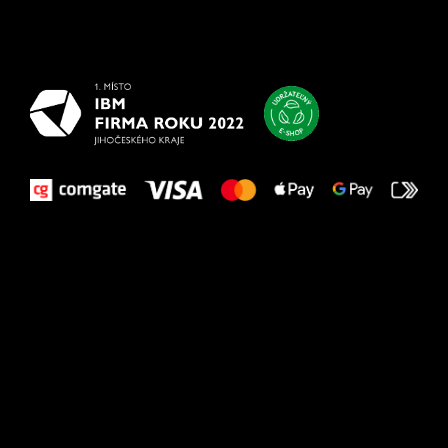
Všetko
najlepšie
vašim nohám