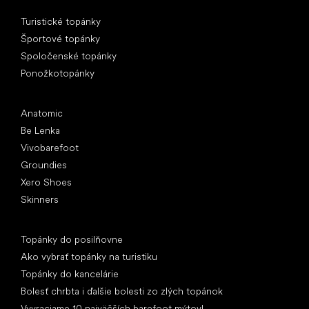
Špeciálne kategórie
Turistické topánky
Športové topánky
Spoločenské topánky
Ponožkotopánky
Obľúbené značky
Anatomic
Be Lenka
Vivobarefoot
Groundies
Xero Shoes
Skinners
Články
Topánky do posilňovne
Ako vybrať topánky na turistiku
Topánky do kancelárie
Bolesť chrbta i ďalšie bolesti zo zlých topánok
Vyvraciame 10 najväčších barefoot mýtov!