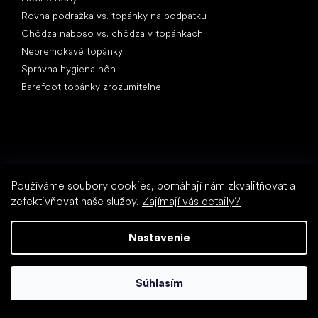
Rovná podrážka vs. topánky na podpätku
Chôdza naboso vs. chôdza v topánkach
Nepremokavé topánky
Správna hygiena nôh
Barefoot topánky zrozumiteľne
Používáme soubory cookies, pomáhají nám zkvalitňovat a
Špeciálne kategórie
zefektivňovat naše služby.
Zajímají vás detaily?
Turistické topánky
Športové topánky
Nastavenie
Spoločenské topánky
Ponožkotopánky
Súhlasím
Obľúbené značky
Anatomic