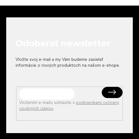
Z
á
p
ä
t
Odoberať newsletter
i
e
Vložte svoj e-mail a my Vám budeme zasielať
informácie o nových produktoch na našom e-shope.
Vložením e-mailu súhlasíte s
podmienkami ochrany
osobných údajov
.