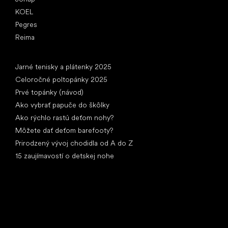
KOEL
Pegres
Reima
Články
Jarné tenisky a plátenky 2025
Celoročné poltopánky 2025
Prvé topánky (návod)
Ako vybrať papuče do škôlky
Ako rýchlo rastú deťom nohy?
Môžete dať deťom barefooty?
Prirodzený vývoj chodidla od A do Z
15 zaujímavostí o detskej nohe