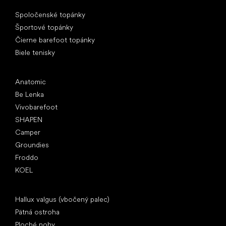
Špeciálne kategórie
Spoločenské topánky
Športové topánky
Čierne barefoot topánky
Biele tenisky
Obľúbené značky
Anatomic
Be Lenka
Vivobarefoot
SHAPEN
Camper
Groundies
Froddo
KOEL
Články
Hallux valgus (vbočený palec)
Pätná ostroha
Ploché nohy