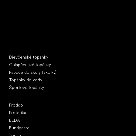
IČ: 07715773, DIČ: CZ07715773
Špeciálne kategórie
Dievčenské topánky
Chlapčenské topánky
Papuče do školy (škôlky)
Topánky do vody
Športové topánky
Obľúbené značky
Froddo
Protetika
BEDA
Bundgaard
Jonap