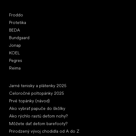
Obľúbené značky
Froddo
Protetika
BEDA
Bundgaard
Jonap
KOEL
Pegres
Reima
Články
Jarné tenisky a plátenky 2025
Celoročné poltopánky 2025
Prvé topánky (návod)
Ako vybrať papuče do škôlky
Ako rýchlo rastú deťom nohy?
Môžete dať deťom barefooty?
Prirodzený vývoj chodidla od A do Z