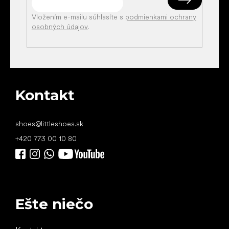
Vložením e-mailu súhlasíte s
podmienkami ochrany
osobných údajov
.
Kontakt
shoes
@
littleshoes.sk
+420 773 00 10 80
Ešte niečo