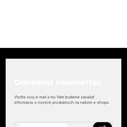
Z
á
p
ä
t
Odoberať newsletter
i
e
Vložte svoj e-mail a my Vám budeme zasielať
informácie o nových produktoch na našom e-shope.