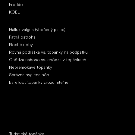
Froddo
KOEL
Články
Hallux valgus (vbočený palec)
Pätná ostroha
Ploché nohy
Rovná podrážka vs. topánky na podpätku
Chôdza naboso vs. chôdza v topánkach
Nepremokavé topánky
Správna hygiena nôh
Barefoot topánky zrozumiteľne
Špeciálne kategórie
Turistické topánky