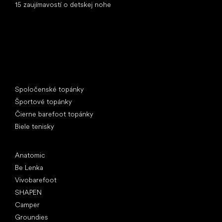
15 zaujímavostí o detskej nohe
Špeciálne kategórie
Spoločenské topánky
Športové topánky
Čierne barefoot topánky
Biele tenisky
Obľúbené značky
Anatomic
Be Lenka
Vivobarefoot
SHAPEN
Camper
Groundies