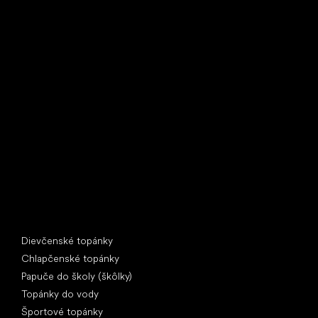
Little Shoes s.r.o.
U Vodárny 1506
397 01 Písek
IČ: 07715773, DIČ: CZ07715773
Špeciálne kategórie
Dievčenské topánky
Chlapčenské topánky
Papuče do školy (škôlky)
Topánky do vody
Športové topánky