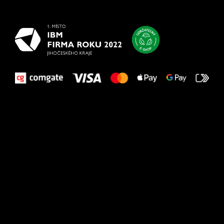
vašim nohám