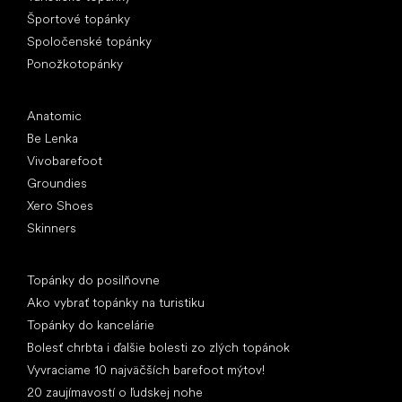
Športové topánky
Spoločenské topánky
Ponožkotopánky
Obľúbené značky
Anatomic
Be Lenka
Vivobarefoot
Groundies
Xero Shoes
Skinners
Články
Topánky do posilňovne
Ako vybrať topánky na turistiku
Topánky do kancelárie
Bolesť chrbta i ďalšie bolesti zo zlých topánok
Vyvraciame 10 najväčších barefoot mýtov!
20 zaujímavostí o ľudskej nohe