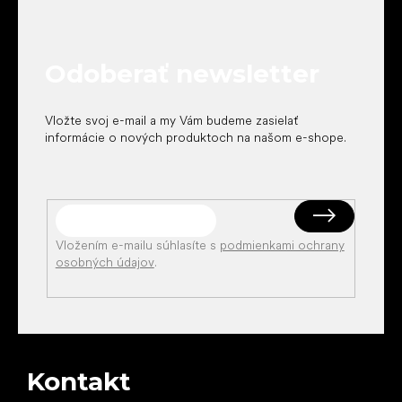
p
ä
t
Odoberať newsletter
i
e
Vložte svoj e-mail a my Vám budeme zasielať
informácie o nových produktoch na našom e-shope.
Vložením e-mailu súhlasíte s
podmienkami ochrany
osobných údajov
.
Kontakt