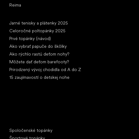
Reima
Články
Jarné tenisky a plátenky 2025
Celoročné poltopánky 2025
Prvé topánky (návod)
Ako vybrať papuče do škôlky
Ako rýchlo rastú deťom nohy?
Môžete dať deťom barefooty?
Prirodzený vývoj chodidla od A do Z
15 zaujímavostí o detskej nohe
Špeciálne kategórie
Spoločenské topánky
Športové topánky