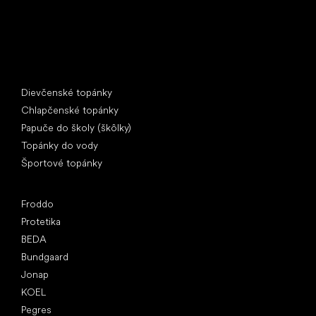
Špeciálne kategórie
Dievčenské topánky
Chlapčenské topánky
Papuče do školy (škôlky)
Topánky do vody
Športové topánky
Obľúbené značky
Froddo
Protetika
BEDA
Bundgaard
Jonap
KOEL
Pegres