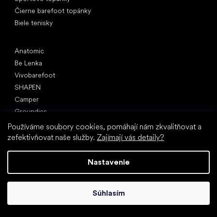
Čierne barefoot topánky
Biele tenisky
Obľúbené značky
Anatomic
Be Lenka
Vivobarefoot
SHAPEN
Camper
Groundies
Froddo
Používáme soubory cookies, pomáhají nám zkvalitňovat a
KOEL
zefektivňovat naše služby.
Zajímají vás detaily?
Články
Nastavenie
Hallux valgus (vbočený palec)
Pätná ostroha
Ploché nohy
Súhlasím
Rovná podrážka vs. topánky na podpätku
Chôdza naboso vs. chôdza v topánkach