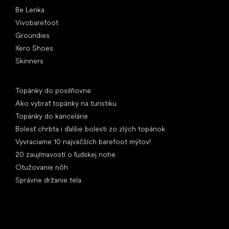
Be Lenka
Vivobarefoot
Groundies
Xero Shoes
Skinners
Články
Topánky do posilňovne
Ako vybrať topánky na turistiku
Topánky do kancelárie
Bolesť chrbta i ďalšie bolesti zo zlých topánok
Vyvraciame 10 najväčších barefoot mýtov!
20 zaujímavostí o ľudskej nohe
Otužovanie nôh
Správne držanie tela