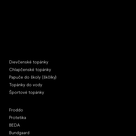
397 01 Písek
IČ: 07715773, DIČ: CZ07715773
Špeciálne kategórie
Dievčenské topánky
Chlapčenské topánky
Papuče do školy (škôlky)
Topánky do vody
Športové topánky
Obľúbené značky
Froddo
Protetika
BEDA
Bundgaard