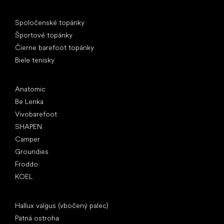
Špeciálne kategórie
Spoločenské topánky
Športové topánky
Čierne barefoot topánky
Biele tenisky
Obľúbené značky
Anatomic
Be Lenka
Vivobarefoot
SHAPEN
Camper
Groundies
Froddo
KOEL
Články
Hallux valgus (vbočený palec)
Pätná ostroha