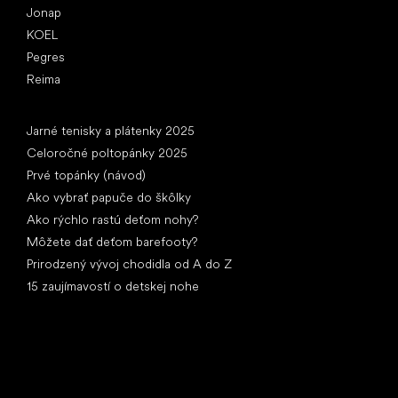
Jonap
KOEL
Pegres
Reima
Články
Jarné tenisky a plátenky 2025
Celoročné poltopánky 2025
Prvé topánky (návod)
Ako vybrať papuče do škôlky
Ako rýchlo rastú deťom nohy?
Môžete dať deťom barefooty?
Prirodzený vývoj chodidla od A do Z
15 zaujímavostí o detskej nohe