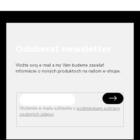
Z
á
p
ä
t
Odoberať newsletter
i
e
Vložte svoj e-mail a my Vám budeme zasielať
informácie o nových produktoch na našom e-shope.
Vložením e-mailu súhlasíte s
podmienkami ochrany
osobných údajov
.