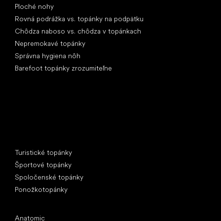
Ploché nohy
Rovná podrážka vs. topánky na podpätku
Chôdza naboso vs. chôdza v topánkach
Nepremokavé topánky
Správna hygiena nôh
Barefoot topánky zrozumiteľne
Špeciálne kategórie
Turistické topánky
Športové topánky
Spoločenské topánky
Ponožkotopánky
Obľúbené značky
Anatomic